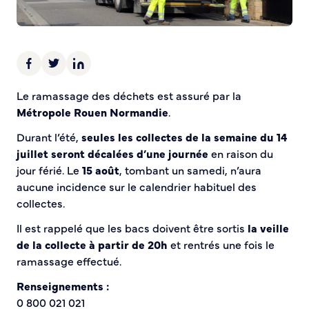
Demande d’Occupation du Domaine Public
Sécurité tranquillité
Police municipale
Pré-plainte en ligne
Le ramassage des déchets est assuré par la
Tranquillité vacances
Métropole Rouen Normandie
.
Vidéoprotection
Aide à l’installation d’alarmes
Durant l’été,
seules les collectes de la semaine du 14
Horaires pour le bricolage et le jardinage
juillet seront décalées d’une journée
en raison du
Infos pratiques
jour férié. Le
15 août
, tombant un samedi, n’aura
aucune incidence sur le calendrier habituel des
collectes.
Plan de Ville
Numéros d’urgence
Il est rappelé que les bacs doivent être sortis
la veille
Location de salles
de la collecte à partir de 20h
et rentrés une fois le
Annuaire des services publics
ramassage effectué.
Renseignements :
DÉCOUVRIR SORTIR
0 800 021 021