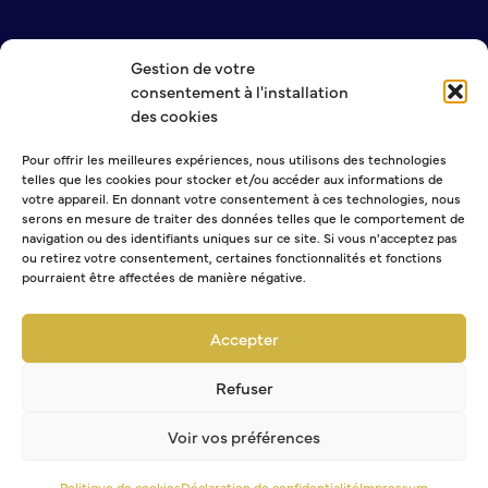
Gestion de votre
NOUS CONTACTER
consentement à l'installation
MENTIONS LÉGALES
des cookies
POLITIQUE DE CONFIDENTIALITÉ
Pour offrir les meilleures expériences, nous utilisons des technologies
telles que les cookies pour stocker et/ou accéder aux informations de
NEWSLETTER
votre appareil. En donnant votre consentement à ces technologies, nous
serons en mesure de traiter des données telles que le comportement de
navigation ou des identifiants uniques sur ce site. Si vous n'acceptez pas
ou retirez votre consentement, certaines fonctionnalités et fonctions
pourraient être affectées de manière négative.
Sélectionner une ou plusieurs listes :
Abonnement Journal municipal
Accepter
Abonnement Agenda
Abonnement à la Lettre d'information
Refuser
Voir vos préférences
Politique de cookies
Déclaration de confidentialité
Impressum