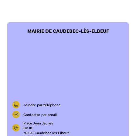
Commission de participation citoyenne
Conseil municipal des Jeunes (CMJ)
Conseil Municipal des Ados (CMA)
MAIRIE DE CAUDEBEC-LÈS-ELBEUF
Conseil municipal des Sages
Grands projets
Le Centre municipal
Les Cavées Est
La Halle Couverte
Joindre par téléphone
Contacter par email
Place Jean Jaurès
BP 18
76320 Caudebec lès Elbeuf