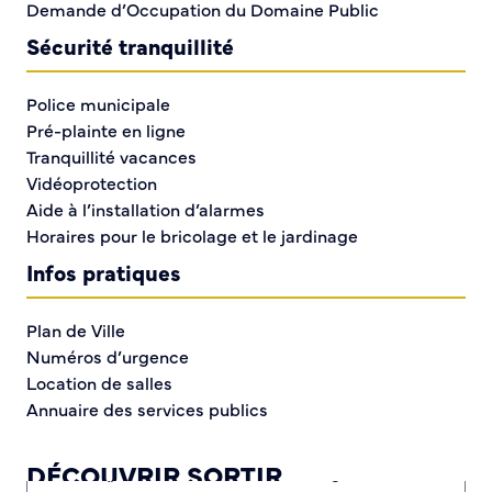
Demande d’Occupation du Domaine Public
76320 Caudebec-lès-Elbeuf
Sécurité tranquillité
Vous pouvez également nous adresser un mail à
mairie@caudebecleselbeuf.fr
Police municipale
Les services vous accueillent en mairie :
Pré-plainte en ligne
Du lundi au jeudi de 8h30 à 12h et de 13h30 à 17h15
Tranquillité vacances
Le vendredi de 8h30 à 11h45 et de 13h30 à 17h
Vidéoprotection
Le samedi de 9h à 12h (sauf juillet et août).
Aide à l’installation d’alarmes
Horaires pour le bricolage et le jardinage
Vous pouvez joindre les services au 02 32 96 02 02.
En cas d’urgence, en dehors des horaires d’ouverture,
Infos pratiques
vous pouvez contacter l’agent d’astreinte au 06 71 70
84 87
Plan de Ville
Numéros d’urgence
Location de salles
«
» indique les champs nécessaires
*
Annuaire des services publics
Service
*
DÉCOUVRIR SORTIR