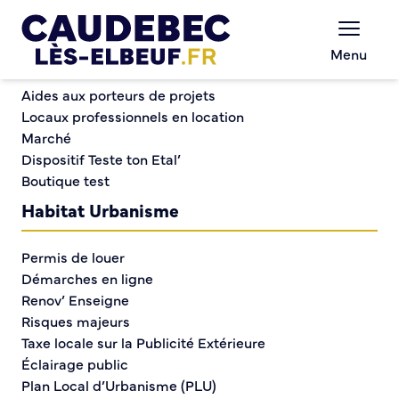
Commerce et entreprises
Chèques-cadeaux municipaux – Soutenez le
Menu
commerce local !
Nous contacter
Aides aux porteurs de projets
Locaux professionnels en location
Marché
Nous contacter
Dispositif Teste ton Etal’
Boutique test
Habitat Urbanisme
Vous ne trouvez pas la réponse à votre question ?
Vous souhaitez nous contacter ?
Permis de louer
Compétez le formulaire ci-dessous et nous vous
Démarches en ligne
répondrons dans les meilleurs délais.
Renov’ Enseigne
Vous pouvez également nous écrire à :
Risques majeurs
Taxe locale sur la Publicité Extérieure
Mairie de Caudebec-lès-Elbeuf
Éclairage public
Place Jean Jaurès
Plan Local d’Urbanisme (PLU)
BP 18