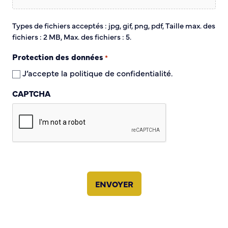
Annuaire des associations
Mise à jour de l’annuaire des associations
Types de fichiers acceptés : jpg, gif, png, pdf, Taille max. des
S’engager auprès d’une association
fichiers : 2 MB, Max. des fichiers : 5.
Sport Loisirs
Protection des données
*
J’accepte la politique de confidentialité.
Annuaire des équipements de sport et de loisirs
Annuaire des clubs sportifs
CAPTCHA
Mise à jour de l’annuaire des clubs sportifs
Caudebec Rando
Champions de demain
International
Les jumelages
PARTICIPER – IMAGINER DEMAIN
Démocratie locale et concertation