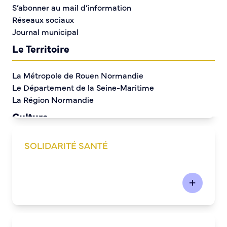
S’abonner au mail d’information
Réseaux sociaux
Journal municipal
Le Territoire
PROPRETÉ DÉCHETS
La Métropole de Rouen Normandie
Le Département de la Seine-Maritime
La Région Normandie
Culture
Espace Bourvil
SOLIDARITÉ SANTÉ
Médiathèque Boris Vian
Studio Gainsbourg
Boîtes à lire
Vie associative
Attribution de subventions