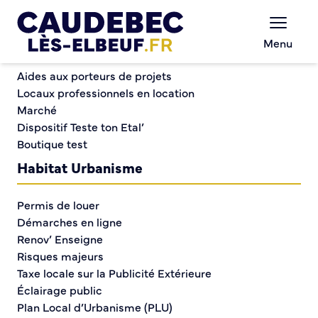
Commerce et entreprises
Chèques-cadeaux municipaux – Soutenez le
Menu
commerce local !
Trouver un service
Aides aux porteurs de projets
Locaux professionnels en location
Marché
Trouver un service
Dispositif Teste ton Etal’
Boutique test
Habitat Urbanisme
Les domaines d’intervention de la mairie,
collectivité territoriale, sont multiples et
Permis de louer
relèvent des services à la population : état civil,
Démarches en ligne
gestion des écoles et de la halte-garderie,
Renov’ Enseigne
seniors, action sociale, propreté, espaces verts,
Risques majeurs
culture .
Taxe locale sur la Publicité Extérieure
Les services municipaux accueillent tout au
Éclairage public
long de l’année les habitants pour les orienter et
Plan Local d’Urbanisme (PLU)