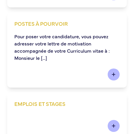
Commission de participation citoyenne
Conseil municipal des Jeunes (CMJ)
POSTES À POURVOIR
Conseil Municipal des Ados (CMA)
Conseil municipal des Sages
Pour poser votre candidature, vous pouvez
Grands projets
adresser votre lettre de motivation
accompagnée de votre Curriculum vitae à :
Le Centre municipal
Monsieur le […]
Les Cavées Est
La Halle Couverte
EMPLOIS ET STAGES