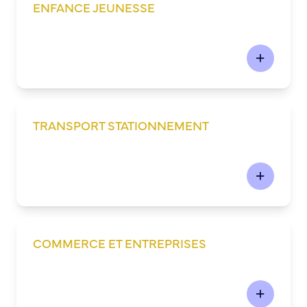
ENFANCE JEUNESSE
Annuaire des associations
Mise à jour de l’annuaire des associations
S’engager auprès d’une association
Sport Loisirs
Annuaire des équipements de sport et de loisirs
Annuaire des clubs sportifs
TRANSPORT STATIONNEMENT
Mise à jour de l’annuaire des clubs sportifs
Caudebec Rando
Champions de demain
International
Les jumelages
COMMERCE ET ENTREPRISES
PARTICIPER – IMAGINER DEMAIN
Démocratie locale et concertation