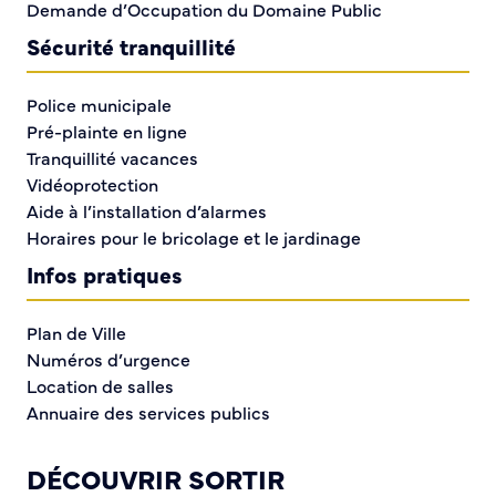
Demande d’Occupation du Domaine Public
leur fournir les renseignements utiles.
Sécurité tranquillité
Police municipale
VIE MUNICIPALE
Pré-plainte en ligne
Tranquillité vacances
Vidéoprotection
Aide à l’installation d’alarmes
Horaires pour le bricolage et le jardinage
Infos pratiques
MATÉRIEL À VENDRE
Plan de Ville
Numéros d’urgence
Location de salles
Annuaire des services publics
DÉCOUVRIR SORTIR
DÉLIBÉRATIONS ET DÉCISIONS