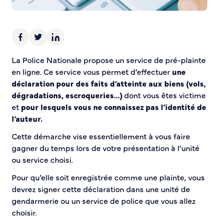
Demande d’Occupation du Domaine Public
Sécurité tranquillité
Police municipale
Pré-plainte en ligne
La Police Nationale propose un service de pré-plainte
Tranquillité vacances
en ligne. Ce service vous permet d’effectuer
une
Vidéoprotection
déclaration pour des faits d’atteinte aux biens (vols,
Aide à l’installation d’alarmes
dégradations, escroqueries…)
dont vous êtes victime
Horaires pour le bricolage et le jardinage
et
pour lesquels vous ne connaissez pas l’identité de
l’auteur.
Infos pratiques
Cette démarche vise essentiellement à vous faire
Plan de Ville
gagner du temps lors de votre présentation à l’unité
Numéros d’urgence
ou service choisi.
Location de salles
Pour qu’elle soit enregistrée comme une plainte, vous
Annuaire des services publics
devrez signer cette déclaration dans une unité de
gendarmerie ou un service de police que vous allez
DÉCOUVRIR SORTIR
choisir.