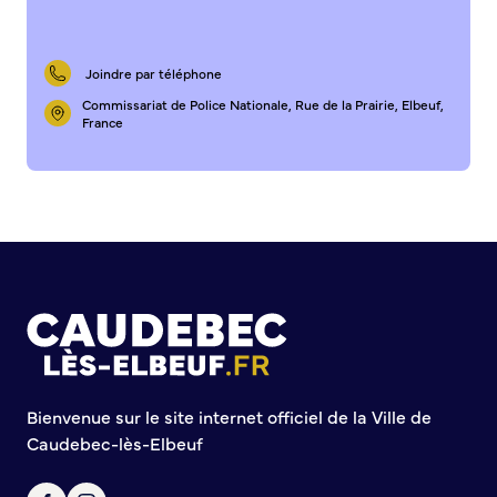
S’abonner au mail d’information
Réseaux sociaux
Journal municipal
Joindre par téléphone
Le Territoire
Commissariat de Police Nationale, Rue de la Prairie, Elbeuf,
France
La Métropole de Rouen Normandie
Le Département de la Seine-Maritime
La Région Normandie
Culture
Espace Bourvil
Médiathèque Boris Vian
Studio Gainsbourg
Boîtes à lire
Bienvenue sur le site internet officiel de la Ville de
Vie associative
Caudebec-lès-Elbeuf
Attribution de subventions