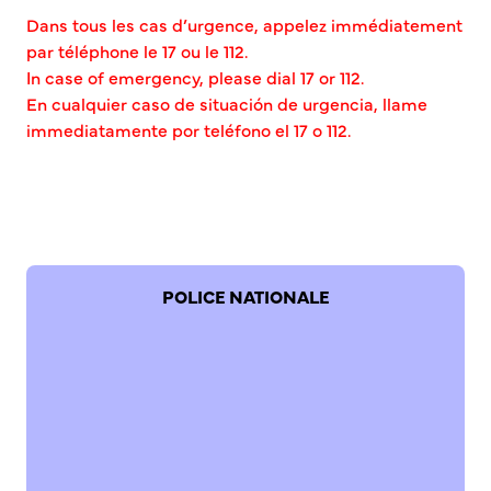
Bienvenue à Caudebec
Dans tous les cas d’urgence, appelez immédiatement
par téléphone le 17 ou le 112.
In case of emergency, please dial 17 or 112.
Histoire de la ville
En cualquier caso de situación de urgencia, llame
Patrimoine historique
immediatamente por teléfono el 17 o 112.
Temps forts
Venir à Caudebec
Emménager à Caudebec
Cadre de vie
Parcs et jardins
POLICE NATIONALE
Entretien durable des espaces verts
Concours des maisons et balcons fleuris
Entretien des haies
Aide à l’achat d’un composteur ou récupérateur d’eau
S’informer
Application