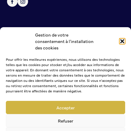
Annuaire des associations
Mise à jour de l’annuaire des associations
S’engager auprès d’une association
Sport Loisirs
Gestion de votre
NOUS CONTACTER
consentement à l'installation
Annuaire des équipements de sport et de loisirs
MENTIONS LÉGALES
des cookies
POLITIQUE DE CONFIDENTIALITÉ
Annuaire des clubs sportifs
Mise à jour de l’annuaire des clubs sportifs
Pour offrir les meilleures expériences, nous utilisons des technologies
Caudebec Rando
telles que les cookies pour stocker et/ou accéder aux informations de
NEWSLETTER
votre appareil. En donnant votre consentement à ces technologies, nous
Champions de demain
serons en mesure de traiter des données telles que le comportement de
International
navigation ou des identifiants uniques sur ce site. Si vous n'acceptez pas
ou retirez votre consentement, certaines fonctionnalités et fonctions
pourraient être affectées de manière négative.
Les jumelages
Sélectionner une ou plusieurs listes :
Abonnement Journal municipal
Accepter
Abonnement Agenda
PARTICIPER – IMAGINER DEMAIN
Abonnement à la Lettre d'information
Refuser
Démocratie locale et concertation