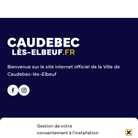
S’abonner au mail d’information
Réseaux sociaux
Journal municipal
Le Territoire
La Métropole de Rouen Normandie
Le Département de la Seine-Maritime
La Région Normandie
Bienvenue sur le site internet officiel de la Ville de
Culture
Caudebec-lès-Elbeuf
Espace Bourvil
Médiathèque Boris Vian
Studio Gainsbourg
Boîtes à lire
Vie associative
Gestion de votre
NOUS CONTACTER
consentement à l'installation
MENTIONS LÉGALES
Attribution de subventions