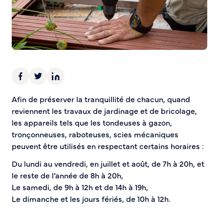
Demande d’Occupation du Domaine Public
Sécurité tranquillité
Police municipale
Pré-plainte en ligne
Tranquillité vacances
Vidéoprotection
Aide à l’installation d’alarmes
Afin de préserver la tranquillité de chacun, quand
Horaires pour le bricolage et le jardinage
reviennent les travaux de jardinage et de bricolage,
Infos pratiques
les appareils tels que les tondeuses à gazon,
tronçonneuses, raboteuses, scies mécaniques
peuvent être utilisés en respectant certains horaires :
Plan de Ville
Numéros d’urgence
Du lundi au vendredi, en juillet et août, de 7h à 20h, et
Location de salles
le reste de l’année de 8h à 20h,
Annuaire des services publics
Le samedi, de 9h à 12h et de 14h à 19h,
Le dimanche et les jours fériés, de 10h à 12h.
DÉCOUVRIR SORTIR