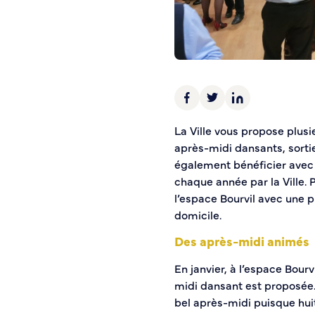
Police municipale
Pré-plainte en ligne
Tranquillité vacances
Vidéoprotection
Aide à l’installation d’alarmes
Horaires pour le bricolage et le jardinage
La Ville vous propose plusi
Infos pratiques
après-midi dansants, sortie
également bénéficier avec c
Plan de Ville
chaque année par la Ville. Po
Numéros d’urgence
l’espace Bourvil avec une pi
Location de salles
domicile.
Annuaire des services publics
Des après-midi animés
DÉCOUVRIR SORTIR
En janvier, à l’espace Bour
midi dansant est proposée.
Bienvenue à Caudebec
bel après-midi puisque huit