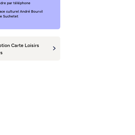
ndre par téléphone
ace culturel André Bourvil
ce Suchetet
ption Carte Loisirs
rs