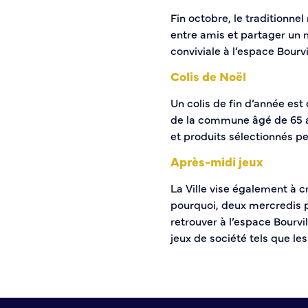
Journal municipal
Fin octobre, le traditionnel
Le Territoire
entre amis et partager u
conviviale à l’espace Bourvi
La Métropole de Rouen Normandie
Colis de Noël
Le Département de la Seine-Maritime
La Région Normandie
Un colis de fin d’année est 
de la commune âgé de 65 an
Culture
et produits sélectionnés p
Après-midi jeux
Espace Bourvil
Médiathèque Boris Vian
La Ville vise également à cr
Studio Gainsbourg
pourquoi, deux mercredis p
Boîtes à lire
retrouver à l’espace Bourv
Vie associative
jeux de société tels que les
Attribution de subventions
Annuaire des associations
Mise à jour de l’annuaire des associations