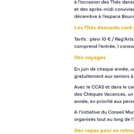
à l’occasion des Thés dans
Histoire de la ville
et des après-midi convivia
Patrimoine historique
décembre à l’espace Bourvi
Temps forts
Les Thés dansants sont p
Venir à Caudebec
Emménager à Caudebec
Tarifs : plein 10 € / Reg’Ar
Cadre de vie
comprend l’entrée, 1 conso
Des voyages
Parcs et jardins
En juin de chaque année, u
Entretien durable des espaces verts
gratuitement aux seniors à 
Concours des maisons et balcons fleuris
Entretien des haies
Avec le CCAS et dans le ca
Aide à l’achat d’un composteur ou récupérateur d’eau
des Chèques Vacances, un 
S’informer
année, en priorité aux pers
A l’initiative du Conseil Mu
Application
organisés tout au long de l
S’abonner au mail d’information
Des repas pour se retro
Réseaux sociaux