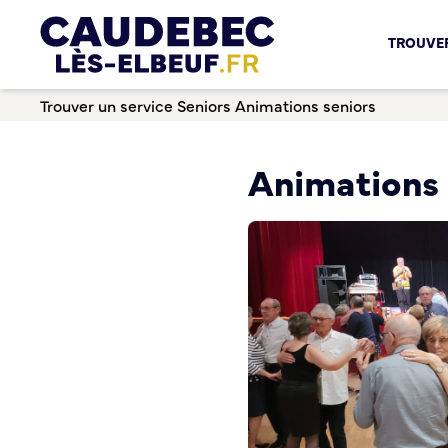
Chèques-cadeaux municipaux – Soutenez le commerce lo
TROUVER
Aides aux porteurs de projets
Locaux professionnels en location
Trouver un service
Seniors
Animations seniors
Marché
Dispositif Teste ton Etal’
Boutique test
Animations 
Habitat Urbanisme
Permis de louer
Démarches en ligne
Renov’ Enseigne
Risques majeurs
Taxe locale sur la Publicité Extérieure
Éclairage public
Plan Local d’Urbanisme (PLU)
Demande d’Occupation du Domaine Public
Sécurité tranquillité