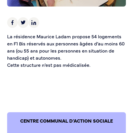
Demande d’Occupation du Domaine Public
Sécurité tranquillité
Police municipale
Pré-plainte en ligne
La résidence Maurice Ladam propose 54 logements
Tranquillité vacances
en F1 Bis réservés aux personnes âgées d’au moins 60
Vidéoprotection
ans (ou 55 ans pour les personnes en situation de
Aide à l’installation d’alarmes
handicap) et autonomes.
Horaires pour le bricolage et le jardinage
Cette structure n’est pas médicalisée.
Infos pratiques
Plan de Ville
Numéros d’urgence
Location de salles
Annuaire des services publics
CENTRE COMMUNAL D’ACTION SOCIALE
DÉCOUVRIR SORTIR