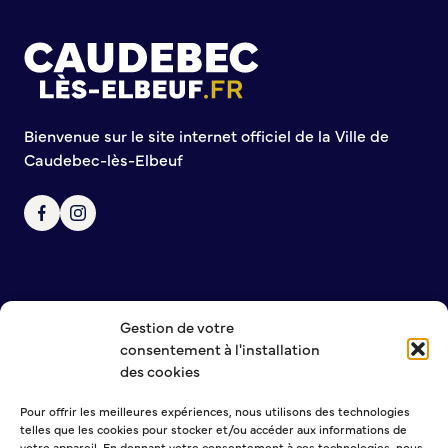
S’abonner au mail d’information
Réseaux sociaux
Journal municipal
Le Territoire
Bienvenue sur le site internet officiel de la Ville de
La Métropole de Rouen Normandie
Caudebec-lès-Elbeuf
Le Département de la Seine-Maritime
La Région Normandie
Culture
Espace Bourvil
Médiathèque Boris Vian
Gestion de votre
Studio Gainsbourg
NOUS CONTACTER
consentement à l'installation
Boîtes à lire
MENTIONS LÉGALES
des cookies
POLITIQUE DE CONFIDENTIALITÉ
Vie associative
Pour offrir les meilleures expériences, nous utilisons des technologies
telles que les cookies pour stocker et/ou accéder aux informations de
Attribution de subventions
NEWSLETTER
votre appareil. En donnant votre consentement à ces technologies, nous