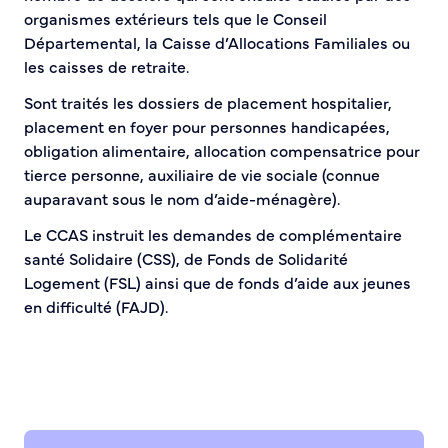
organismes extérieurs tels que le Conseil
Bienvenue à Caudebec
Départemental, la Caisse d’Allocations Familiales ou
les caisses de retraite.
Histoire de la ville
Patrimoine historique
Sont traités les dossiers de placement hospitalier,
Temps forts
placement en foyer pour personnes handicapées,
Venir à Caudebec
obligation alimentaire, allocation compensatrice pour
Emménager à Caudebec
tierce personne, auxiliaire de vie sociale (connue
auparavant sous le nom d’aide-ménagère).
Cadre de vie
Le CCAS instruit les demandes de complémentaire
Parcs et jardins
santé Solidaire (CSS), de Fonds de Solidarité
Entretien durable des espaces verts
Logement (FSL) ainsi que de fonds d’aide aux jeunes
Concours des maisons et balcons fleuris
en difficulté (FAJD).
Entretien des haies
Aide à l’achat d’un composteur ou récupérateur d’eau
S’informer
Application