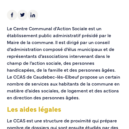
Demande d’Occupation du Domaine Public
Sécurité tranquillité
Police municipale
Le Centre Communal d’Action Sociale est un
Pré-plainte en ligne
établissement public administratif présidé par le
Tranquillité vacances
Maire de la commune. Il est dirigé par un conseil
Vidéoprotection
d’administration composé d’élus municipaux et de
Aide à l’installation d’alarmes
représentants d’associations intervenant dans le
Horaires pour le bricolage et le jardinage
champ de l’action sociale, des personnes
handicapées, de la famille et des personnes âgées.
Infos pratiques
Le CCAS de Caudebec-lès-Elbeuf propose un certain
nombre de services aux habitants de la commune en
Plan de Ville
matière d’aides sociales, de logement et des actions
Numéros d’urgence
en direction des personnes âgées.
Location de salles
Annuaire des services publics
Les aides légales
Le CCAS est une structure de proximité qui prépare
DÉCOUVRIR SORTIR
nombre de dossiers qui sont ensuite étudiés par des