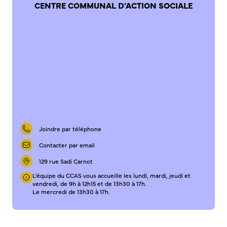
CENTRE COMMUNAL D’ACTION SOCIALE
S’abonner au mail d’information
Réseaux sociaux
Journal municipal
Le Territoire
La Métropole de Rouen Normandie
Le Département de la Seine-Maritime
La Région Normandie
Culture
Joindre par téléphone
Espace Bourvil
Contacter par email
Médiathèque Boris Vian
129 rue Sadi Carnot
Studio Gainsbourg
L’équipe du CCAS vous accueille les lundi, mardi, jeudi et
Boîtes à lire
vendredi, de 9h à 12h15 et de 13h30 à 17h.
Le mercredi de 13h30 à 17h.
Vie associative
Attribution de subventions