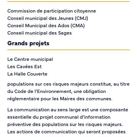
Le PCS peut être activé sans formalisme particulier, à
l’initiative du maire ou par son représentant désigné,
Commission de participation citoyenne
dès lors que les renseignements reçus par tout
Conseil municipal des Jeunes (CMJ)
moyen ne laissent aucun doute sur la nature de
Conseil Municipal des Ados (CMA)
l’évènement, ou à la demande de l’autorité
Conseil municipal des Sages
préfectorale. Dès lors que l’alerte est reçue par le
Grands projets
maire, celui-ci, doit dans un premier temps constituer
la cellule de crise municipale.
Le Centre municipal
Communication préventive
Les Cavées Est
La Halle Couverte
La procédure d’information préventive des
populations sur ces risques majeurs constitue, au titre
du Code de l’Environnement, une obligation
réglementaire pour les Maires des communes.
La communication au sens large est une composante
essentielle du projet communal d’information
préventive des populations sur les risques majeurs.
Les actions de communication qui seront proposées