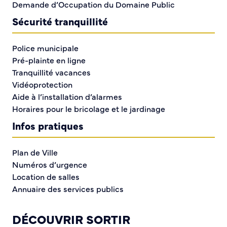
Demande d’Occupation du Domaine Public
Sécurité tranquillité
Comme la majorité des villes de France, la commune
Police municipale
de Caudebec peut-être soumise à divers risques
Pré-plainte en ligne
majeurs, qu’ils soient naturels (inondation et cavités
Tranquillité vacances
souterraines) ou technologiques (industrielle ou liés
Vidéoprotection
au transports de matières dangereuses). La
Aide à l’installation d’alarmes
prévention et la gestion de ces événements est une
Horaires pour le bricolage et le jardinage
responsabilité partagée entre les pouvoirs publics et
chaque citoyen.
Infos pratiques
Situation du risque à Caudebec
Plan de Ville
Les risques identifiés au niveau de la commune sont
Numéros d’urgence
au nombre de quatre :
Location de salles
Annuaire des services publics
Pour les risques naturels : le risque inondation et le
risque mouvement de terrain ;
DÉCOUVRIR SORTIR
Pour les risques technologiques : le risque industriel