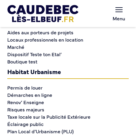
Commerce et entreprises
Chèques-cadeaux municipaux – Soutenez le
Menu
commerce local !
Habitat Urbanisme
Risques majeurs
Aides aux porteurs de projets
Locaux professionnels en location
Marché
Risques majeurs
Dispositif Teste ton Etal’
Boutique test
Habitat Urbanisme
Permis de louer
Démarches en ligne
Renov’ Enseigne
Risques majeurs
Taxe locale sur la Publicité Extérieure
Éclairage public
Plan Local d’Urbanisme (PLU)