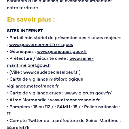
habitants d’un quelconque évènement impactant
notre territoire.
En savoir plus :
SITES INTERNET
• Portail ministériel de prévention des risques majeurs
:
www.gouvernement.fr/risques
• Géorisques :
www.georisques.gouv.fr
• Préfecture / Sécurité civile :
www.seine-
maritime.pref.gouv.fr
• (Ville : www.caudebecleselbeuf.fr)
• Carte de vigilance météorologique :
vigilance.meteofrance.fr
• Carte de vigilance crues :
www.vigicrues.gouv.fr/
• Atmo Normandie :
www.atmonormandie.fr
• Pompiers : 18 ou 112 / • SAMU : 15 / • Police nationale :
17
• Compte Twitter de la préfecture de Seine-Maritime :
@prefet76