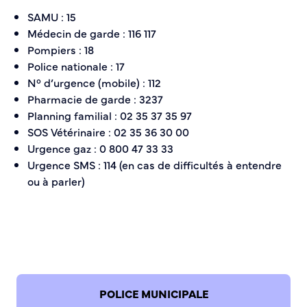
Bienvenue à Caudebec
SAMU : 15
Médecin de garde : 116 117
Histoire de la ville
Pompiers : 18
Patrimoine historique
Police nationale : 17
Temps forts
N° d’urgence (mobile) : 112
Venir à Caudebec
Pharmacie de garde : 3237
Emménager à Caudebec
Planning familial : 02 35 37 35 97
Cadre de vie
SOS Vétérinaire : 02 35 36 30 00
Urgence gaz : 0 800 47 33 33
Urgence SMS : 114 (en cas de difficultés à entendre
Parcs et jardins
ou à parler)
Entretien durable des espaces verts
Concours des maisons et balcons fleuris
Entretien des haies
Aide à l’achat d’un composteur ou récupérateur d’eau
S’informer
Application
POLICE MUNICIPALE