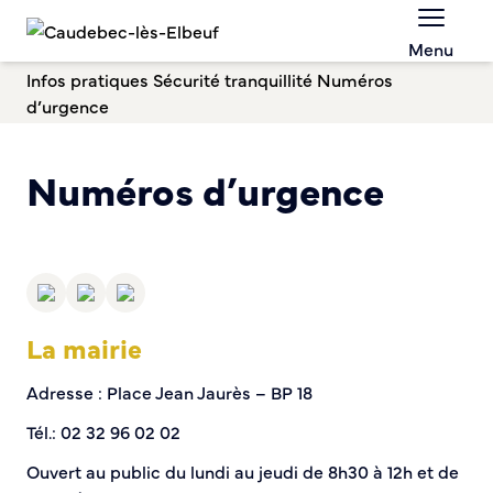
Menu
Chèques-cadeaux municipaux – Soutenez le
commerce local !
Infos pratiques
Sécurité tranquillité
Numéros
Aides aux porteurs de projets
d’urgence
Locaux professionnels en location
Marché
Numéros d’urgence
Dispositif Teste ton Etal’
Boutique test
Habitat Urbanisme
Permis de louer
Démarches en ligne
La mairie
Renov’ Enseigne
Risques majeurs
Adresse : Place Jean Jaurès – BP 18
Taxe locale sur la Publicité Extérieure
Tél.: 02 32 96 02 02
Éclairage public
Plan Local d’Urbanisme (PLU)
Ouvert au public du lundi au jeudi de 8h30 à 12h et de
Demande d’Occupation du Domaine Public