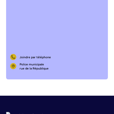
S’abonner au mail d’information
Réseaux sociaux
Journal municipal
Le Territoire
La Métropole de Rouen Normandie
Le Département de la Seine-Maritime
La Région Normandie
Culture
Joindre par téléphone
Police municipale
Espace Bourvil
rue de la République
Médiathèque Boris Vian
Studio Gainsbourg
Boîtes à lire
Vie associative
Attribution de subventions