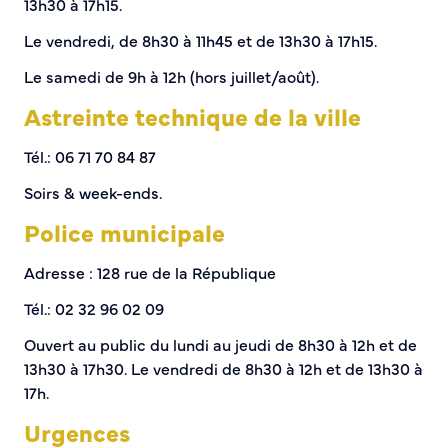
13h30 à 17h15.
Sécurité tranquillité
Le vendredi, de 8h30 à 11h45 et de 13h30 à 17h15.
Le samedi de 9h à 12h (hors juillet/août).
Police municipale
Pré-plainte en ligne
Astreinte technique de la ville
Tranquillité vacances
Vidéoprotection
Tél.: 06 71 70 84 87
Aide à l’installation d’alarmes
Soirs & week-ends.
Horaires pour le bricolage et le jardinage
Police municipale
Infos pratiques
Adresse : 128 rue de la République
Plan de Ville
Tél.: 02 32 96 02 09
Numéros d’urgence
Location de salles
Ouvert au public du lundi au jeudi de 8h30 à 12h et de
Annuaire des services publics
13h30 à 17h30. Le vendredi de 8h30 à 12h et de 13h30 à
17h.
DÉCOUVRIR SORTIR
Urgences