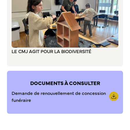
Commission de participation citoyenne
Conseil municipal des Jeunes (CMJ)
Conseil Municipal des Ados (CMA)
Conseil municipal des Sages
Grands projets
LE CMJ AGIT POUR LA BIODIVERSITÉ
Le Centre municipal
Les Cavées Est
La Halle Couverte
DOCUMENTS À CONSULTER
Demande de renouvellement de concession
funéraire