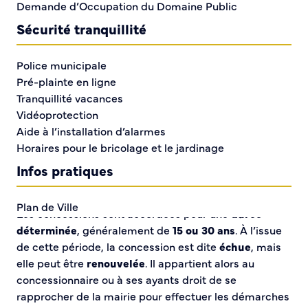
Demande d’Occupation du Domaine Public
Sécurité tranquillité
Police municipale
Pré-plainte en ligne
Tranquillité vacances
Vidéoprotection
Le cimetière de Caudebec-lès-Elbeuf compte près
Aide à l’installation d’alarmes
de
4 000 sépultures
. Afin d’assurer une gestion
Horaires pour le bricolage et le jardinage
rigoureuse et conforme à la réglementation, la Ville
Infos pratiques
s’appuie sur un logiciel permettant de recenser
l’ensemble des concessions funéraires.
Plan de Ville
Les concessions sont accordées pour une
durée
Numéros d’urgence
déterminée
, généralement de
15 ou 30 ans
. À l’issue
Location de salles
de cette période, la concession est dite
échue
, mais
Annuaire des services publics
elle peut être
renouvelée
. Il appartient alors au
concessionnaire ou à ses ayants droit de se
DÉCOUVRIR SORTIR
rapprocher de la mairie pour effectuer les démarches