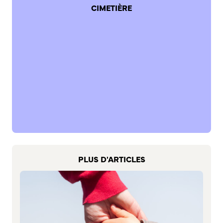
S’abonner au mail d’information
CIMETIÈRE
Réseaux sociaux
Journal municipal
Le Territoire
La Métropole de Rouen Normandie
Le Département de la Seine-Maritime
La Région Normandie
Culture
Espace Bourvil
Médiathèque Boris Vian
PLUS D'ARTICLES
Studio Gainsbourg
Boîtes à lire
Vie associative
Attribution de subventions