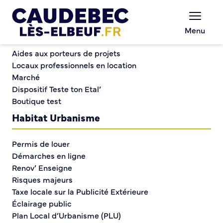
Commerce et entreprises
Chèques-cadeaux municipaux – Soutenez le
Menu
commerce local !
Cimetière : renouvellement des concessions
Aides aux porteurs de projets
Locaux professionnels en location
Marché
Cimetière :
Dispositif Teste ton Etal’
Boutique test
renouvellement des
Habitat Urbanisme
concessions
Permis de louer
Démarches en ligne
Renov’ Enseigne
Risques majeurs
Taxe locale sur la Publicité Extérieure
Éclairage public
Plan Local d’Urbanisme (PLU)