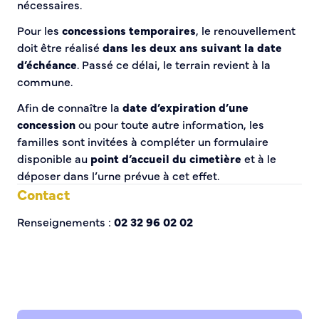
nécessaires.
Bienvenue à Caudebec
Pour les
concessions temporaires
, le renouvellement
doit être réalisé
dans les deux ans suivant la date
Histoire de la ville
d’échéance
. Passé ce délai, le terrain revient à la
Patrimoine historique
commune.
Temps forts
Venir à Caudebec
Afin de connaître la
date d’expiration d’une
Emménager à Caudebec
concession
ou pour toute autre information, les
familles sont invitées à compléter un formulaire
Cadre de vie
disponible au
point d’accueil du cimetière
et à le
déposer dans l’urne prévue à cet effet.
Parcs et jardins
Contact
Entretien durable des espaces verts
Concours des maisons et balcons fleuris
Renseignements :
02 32 96 02 02
Entretien des haies
Aide à l’achat d’un composteur ou récupérateur d’eau
S’informer
Application