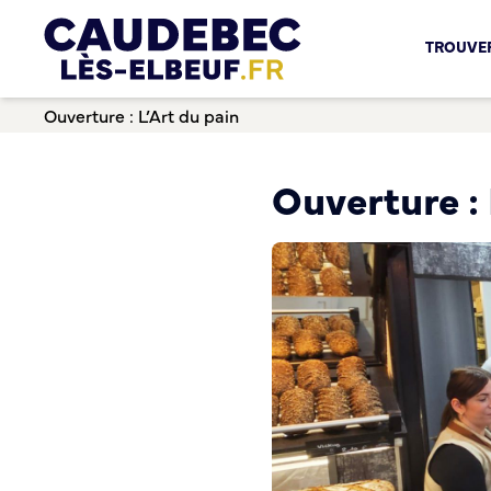
Chèques-cadeaux municipaux – Soutenez le commerce lo
TROUVER
Aides aux porteurs de projets
Locaux professionnels en location
Ouverture : L’Art du pain
Marché
Dispositif Teste ton Etal’
Boutique test
Ouverture : 
Habitat Urbanisme
Permis de louer
Démarches en ligne
Renov’ Enseigne
Risques majeurs
Taxe locale sur la Publicité Extérieure
Éclairage public
Plan Local d’Urbanisme (PLU)
Demande d’Occupation du Domaine Public
Sécurité tranquillité