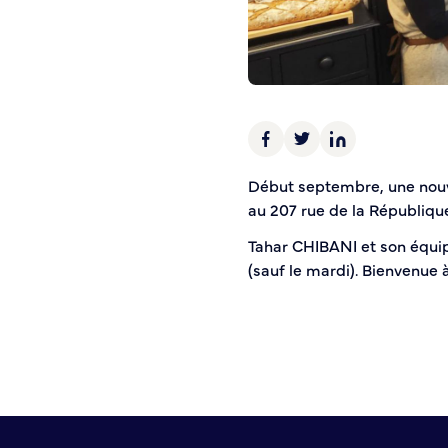
Police municipale
Pré-plainte en ligne
Tranquillité vacances
Vidéoprotection
Aide à l’installation d’alarmes
Horaires pour le bricolage et le jardinage
Début septembre, une nouve
Infos pratiques
au 207 rue de la Républiqu
Tahar CHIBANI et son équip
Plan de Ville
(sauf le mardi). Bienvenue
Numéros d’urgence
Location de salles
Annuaire des services publics
DÉCOUVRIR SORTIR
Bienvenue à Caudebec