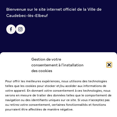
Demande d’Occupation du Domaine Public
Bienvenue sur le site internet officiel de la Ville de
Sécurité tranquillité
Caudebec-lès-Elbeuf
Police municipale
Pré-plainte en ligne
Tranquillité vacances
Vidéoprotection
Aide à l’installation d’alarmes
Horaires pour le bricolage et le jardinage
Gestion de votre
NOUS CONTACTER
Infos pratiques
consentement à l'installation
MENTIONS LÉGALES
des cookies
POLITIQUE DE CONFIDENTIALITÉ
Plan de Ville
Pour offrir les meilleures expériences, nous utilisons des technologies
Numéros d’urgence
telles que les cookies pour stocker et/ou accéder aux informations de
NEWSLETTER
Location de salles
votre appareil. En donnant votre consentement à ces technologies, nous
serons en mesure de traiter des données telles que le comportement de
Annuaire des services publics
navigation ou des identifiants uniques sur ce site. Si vous n'acceptez pas
ou retirez votre consentement, certaines fonctionnalités et fonctions
pourraient être affectées de manière négative.
DÉCOUVRIR SORTIR
Sélectionner une ou plusieurs listes :