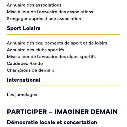
Rachel et Julien Maroquinerie
Annuaire des associations
Mise à jour de l’annuaire des associations
Boulangerie Au Blé d'Or
S’engager auprès d’une association
Sport Loisirs
Massi barber shop
Moto Start
Annuaire des équipements de sport et de loisirs
Annuaire des clubs sportifs
L'épicerie du coin
Mise à jour de l’annuaire des clubs sportifs
Caudebec Rando
Evolutif coiffure
Champions de demain
International
Escale beauté
Les jumelages
La divette
PARTICIPER – IMAGINER DEMAIN
Presta conseil
Démocratie locale et concertation
Les saveurs du fruit