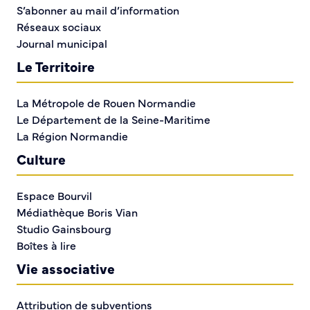
S’abonner au mail d’information
Traiteur Asador
Réseaux sociaux
Journal municipal
Pretty Beauty
Le Territoire
Sophie mode style
La Métropole de Rouen Normandie
Le Poulet grillé
Le Département de la Seine-Maritime
La Région Normandie
Boucherie Azevedo
Culture
Laboratoire Biolbs
Espace Bourvil
Médiathèque Boris Vian
SCM Caudebec Infirmiere
Studio Gainsbourg
Boîtes à lire
Cabinet d'infirmière
Vie associative
La boutique de Raph
Attribution de subventions