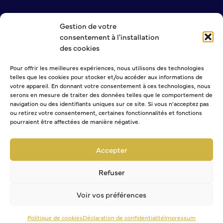
Gestion de votre
NOUS CONTACTER
consentement à l'installation
MENTIONS LÉGALES
des cookies
POLITIQUE DE CONFIDENTIALITÉ
Pour offrir les meilleures expériences, nous utilisons des technologies
telles que les cookies pour stocker et/ou accéder aux informations de
NEWSLETTER
votre appareil. En donnant votre consentement à ces technologies, nous
serons en mesure de traiter des données telles que le comportement de
navigation ou des identifiants uniques sur ce site. Si vous n'acceptez pas
ou retirez votre consentement, certaines fonctionnalités et fonctions
pourraient être affectées de manière négative.
Sélectionner une ou plusieurs listes :
Abonnement Journal municipal
Accepter
Abonnement Agenda
Abonnement à la Lettre d'information
Refuser
Voir vos préférences
Politique de cookies
Déclaration de confidentialité
Impressum