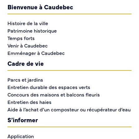
Bienvenue à Caudebec
Histoire de la ville
Manon Flore
Patrimoine historique
Temps forts
Boulangerie l'Art du pain
Venir à Caudebec
Emménager à Caudebec
New Pizza
Cadre de vie
Auto école Jul
Parcs et jardins
La Maison du guérisseur & L'atelier de peinture
Entretien durable des espaces verts
Concours des maisons et balcons fleuris
Bar Jean Bart
Entretien des haies
Aide à l’achat d’un composteur ou récupérateur d’eau
Bar-Brasserie de l'Assemblée
S’informer
General entreprise/ SFPB jemili/ Coin feu
Application