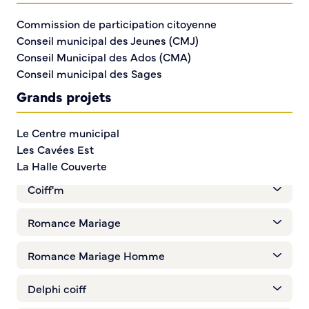
Commission de participation citoyenne
L'Etoile grill
Conseil municipal des Jeunes (CMJ)
Conseil Municipal des Ados (CMA)
D&H coupe barbier
Conseil municipal des Sages
Carrefour City
Grands projets
SRP peinture
Le Centre municipal
Les Cavées Est
Flavor Vape
La Halle Couverte
Coiff'm
Romance Mariage
Romance Mariage Homme
Delphi coiff