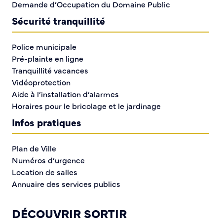
Demande d’Occupation du Domaine Public
Sécurité tranquillité
Police municipale
Pré-plainte en ligne
Tranquillité vacances
Vidéoprotection
Aide à l’installation d’alarmes
Horaires pour le bricolage et le jardinage
Les commerces
Infos pratiques
Brasserie Septante-Six
Plan de Ville
Numéros d’urgence
Brasserie 100% normande
Location de salles
Annuaire des services publics
14b impasse Guibert
DÉCOUVRIR SORTIR
EN SAVOIR +