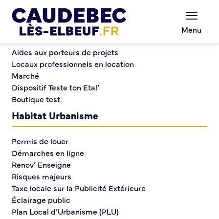
Commerce et entreprises
Chèques-cadeaux municipaux – Soutenez le
Menu
commerce local !
Trouver un service
Commerce et entreprises
Annuaire
Aides aux porteurs de projets
des commerces
Locaux professionnels en location
Marché
Dispositif Teste ton Etal’
Annuaire des
Boutique test
commerces
Habitat Urbanisme
Permis de louer
Démarches en ligne
Renov’ Enseigne
Risques majeurs
Taxe locale sur la Publicité Extérieure
Éclairage public
Plan Local d’Urbanisme (PLU)