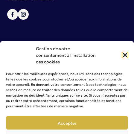
Bienvenue à Caudebec
Histoire de la ville
Patrimoine historique
Temps forts
Venir à Caudebec
Gestion de votre
Emménager à Caudebec
NOUS CONTACTER
consentement à l'installation
MENTIONS LÉGALES
Cadre de vie
des cookies
POLITIQUE DE CONFIDENTIALITÉ
Pour offrir les meilleures expériences, nous utilisons des technologies
Parcs et jardins
telles que les cookies pour stocker et/ou accéder aux informations de
Entretien durable des espaces verts
NEWSLETTER
votre appareil. En donnant votre consentement à ces technologies, nous
serons en mesure de traiter des données telles que le comportement de
Concours des maisons et balcons fleuris
navigation ou des identifiants uniques sur ce site. Si vous n'acceptez pas
Entretien des haies
ou retirez votre consentement, certaines fonctionnalités et fonctions
Aide à l’achat d’un composteur ou récupérateur d’eau
pourraient être affectées de manière négative.
Sélectionner une ou plusieurs listes :
S’informer
Abonnement Journal municipal
Accepter
Abonnement Agenda
Application
Abonnement à la Lettre d'information