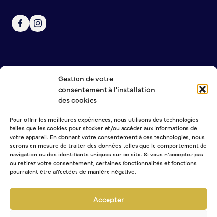
Bienvenue à Caudebec
Histoire de la ville
Patrimoine historique
Temps forts
Venir à Caudebec
Gestion de votre
Emménager à Caudebec
NOUS CONTACTER
consentement à l'installation
MENTIONS LÉGALES
Cadre de vie
des cookies
POLITIQUE DE CONFIDENTIALITÉ
Pour offrir les meilleures expériences, nous utilisons des technologies
Parcs et jardins
telles que les cookies pour stocker et/ou accéder aux informations de
Entretien durable des espaces verts
NEWSLETTER
votre appareil. En donnant votre consentement à ces technologies, nous
serons en mesure de traiter des données telles que le comportement de
Concours des maisons et balcons fleuris
navigation ou des identifiants uniques sur ce site. Si vous n'acceptez pas
Entretien des haies
ou retirez votre consentement, certaines fonctionnalités et fonctions
Aide à l’achat d’un composteur ou récupérateur d’eau
pourraient être affectées de manière négative.
Sélectionner une ou plusieurs listes :
S’informer
Abonnement Journal municipal
Accepter
Abonnement Agenda
Application
Abonnement à la Lettre d'information