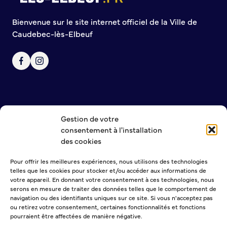
Bienvenue à Caudebec
Bienvenue sur le site internet officiel de la Ville de
Caudebec-lès-Elbeuf
Histoire de la ville
Patrimoine historique
Temps forts
Venir à Caudebec
Emménager à Caudebec
Cadre de vie
Gestion de votre
NOUS CONTACTER
Parcs et jardins
consentement à l'installation
MENTIONS LÉGALES
des cookies
Entretien durable des espaces verts
POLITIQUE DE CONFIDENTIALITÉ
Concours des maisons et balcons fleuris
Pour offrir les meilleures expériences, nous utilisons des technologies
Entretien des haies
telles que les cookies pour stocker et/ou accéder aux informations de
Aide à l’achat d’un composteur ou récupérateur d’eau
NEWSLETTER
votre appareil. En donnant votre consentement à ces technologies, nous
serons en mesure de traiter des données telles que le comportement de
S’informer
navigation ou des identifiants uniques sur ce site. Si vous n'acceptez pas
ou retirez votre consentement, certaines fonctionnalités et fonctions
pourraient être affectées de manière négative.
Application