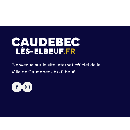
Police municipale
Pré-plainte en ligne
Tranquillité vacances
Vidéoprotection
Aide à l’installation d’alarmes
Horaires pour le bricolage et le jardinage
Infos pratiques
Bienvenue sur le site internet officiel de la
Ville de Caudebec-lès-Elbeuf
Plan de Ville
Numéros d’urgence
Location de salles
Annuaire des services publics
DÉCOUVRIR SORTIR
Bienvenue à Caudebec