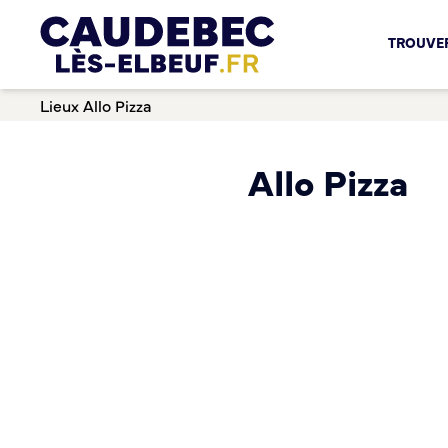
Chèques-cadeaux municipaux – Soutenez le commerce lo
TROUVER
Aides aux porteurs de projets
Locaux professionnels en location
Lieux
Allo Pizza
Marché
Dispositif Teste ton Etal’
Boutique test
Allo Pizza
Habitat Urbanisme
Permis de louer
Démarches en ligne
Renov’ Enseigne
Risques majeurs
Taxe locale sur la Publicité Extérieure
Éclairage public
Plan Local d’Urbanisme (PLU)
Demande d’Occupation du Domaine Public
Sécurité tranquillité