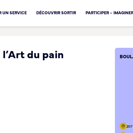
cal !
 UN SERVICE
DÉCOUVRIR SORTIR
PARTICIPER – IMAGINE
l’Art du pain
BOUL
207