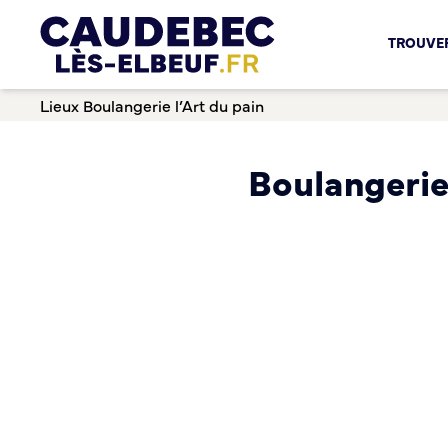
Chèques-cadeaux municipaux – Soutenez le commerce lo
TROUVER
Aides aux porteurs de projets
Locaux professionnels en location
Lieux
Boulangerie l’Art du pain
Marché
Dispositif Teste ton Etal’
Boutique test
Boulangerie 
Habitat Urbanisme
Permis de louer
Démarches en ligne
Renov’ Enseigne
Risques majeurs
Taxe locale sur la Publicité Extérieure
Éclairage public
Plan Local d’Urbanisme (PLU)
Demande d’Occupation du Domaine Public
Sécurité tranquillité