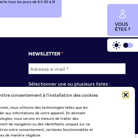
rte tous les jours de 6 h 30 à 21
VOUS
ÊTES ?
NEWSLETTER
Sélectionner une ou plusieurs listes :
Abonnement Journal municipal
votre consentement à l'installation des cookies
Abonnement Agenda
Abonnement à la Lettre d'information
ences, nous utilisons des technologies telles que les
er aux informations de votre appareil. En donnant
logies, nous serons en mesure de traiter des
ent de navigation ou des identifiants uniques sur ce
etirez votre consentement, certaines fonctionnalités et
ées de manière négative.