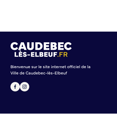
Police municipale
Pré-plainte en ligne
Tranquillité vacances
Vidéoprotection
Aide à l’installation d’alarmes
Horaires pour le bricolage et le jardinage
Infos pratiques
Plan de Ville
Bienvenue sur le site internet officiel de la
Numéros d’urgence
Ville de Caudebec-lès-Elbeuf
Location de salles
Annuaire des services publics
DÉCOUVRIR SORTIR
Bienvenue à Caudebec