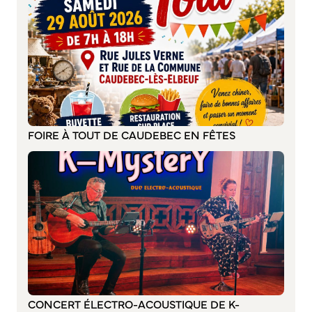
Bienvenue à Caudebec
Histoire de la ville
Patrimoine historique
Temps forts
Venir à Caudebec
Emménager à Caudebec
FOIRE À TOUT DE CAUDEBEC EN FÊTES
Cadre de vie
Parcs et jardins
Entretien durable des espaces verts
Concours des maisons et balcons fleuris
Entretien des haies
Aide à l’achat d’un composteur ou récupérateur d’eau
S’informer
CONCERT ÉLECTRO-ACOUSTIQUE DE K-
Application