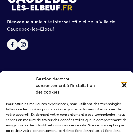
Annuaire des associations
Mise à jour de l’annuaire des associations
S’engager auprès d’une association
Bienvenue sur le site internet officiel de la Ville de
Sport Loisirs
Caudebec-lès-Elbeuf
Annuaire des équipements de sport et de loisirs
Annuaire des clubs sportifs
Mise à jour de l’annuaire des clubs sportifs
Caudebec Rando
Champions de demain
Gestion de votre
NOUS CONTACTER
International
consentement à l'installation
MENTIONS LÉGALES
des cookies
POLITIQUE DE CONFIDENTIALITÉ
Les jumelages
Pour offrir les meilleures expériences, nous utilisons des technologies
telles que les cookies pour stocker et/ou accéder aux informations de
NEWSLETTER
PARTICIPER – IMAGINER DEMAIN
votre appareil. En donnant votre consentement à ces technologies, nous
serons en mesure de traiter des données telles que le comportement de
navigation ou des identifiants uniques sur ce site. Si vous n'acceptez pas
Démocratie locale et concertation
ou retirez votre consentement, certaines fonctionnalités et fonctions