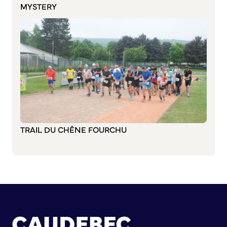
MYSTERY
S’abonner au mail d’information
Réseaux sociaux
Journal municipal
Le Territoire
La Métropole de Rouen Normandie
Le Département de la Seine-Maritime
La Région Normandie
Culture
TRAIL DU CHÊNE FOURCHU
Espace Bourvil
Médiathèque Boris Vian
Studio Gainsbourg
Boîtes à lire
Vie associative
Attribution de subventions