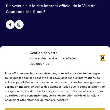
S’abonner au mail d’information
Bienvenue sur le site internet officiel de la Ville de
Réseaux sociaux
Caudebec-lès-Elbeuf
Journal municipal
Le Territoire
La Métropole de Rouen Normandie
Le Département de la Seine-Maritime
La Région Normandie
Gestion de votre
NOUS CONTACTER
Culture
consentement à l'installation
MENTIONS LÉGALES
des cookies
POLITIQUE DE CONFIDENTIALITÉ
Espace Bourvil
Pour offrir les meilleures expériences, nous utilisons des technologies
Médiathèque Boris Vian
telles que les cookies pour stocker et/ou accéder aux informations de
Studio Gainsbourg
NEWSLETTER
votre appareil. En donnant votre consentement à ces technologies, nous
Boîtes à lire
serons en mesure de traiter des données telles que le comportement de
navigation ou des identifiants uniques sur ce site. Si vous n'acceptez pas
Vie associative
ou retirez votre consentement, certaines fonctionnalités et fonctions
pourraient être affectées de manière négative.
Sélectionner une ou plusieurs listes :
Attribution de subventions