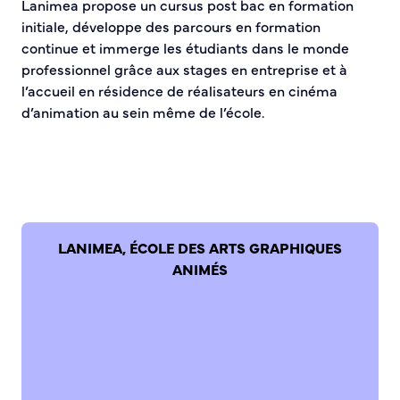
Lanimea propose un cursus post bac en formation
Demande d’Occupation du Domaine Public
initiale, développe des parcours en formation
Sécurité tranquillité
continue et immerge les étudiants dans le monde
professionnel grâce aux stages en entreprise et à
Police municipale
l’accueil en résidence de réalisateurs en cinéma
Pré-plainte en ligne
d’animation au sein même de l’école.
Tranquillité vacances
Vidéoprotection
Aide à l’installation d’alarmes
Horaires pour le bricolage et le jardinage
Infos pratiques
LANIMEA, ÉCOLE DES ARTS GRAPHIQUES
Plan de Ville
ANIMÉS
Numéros d’urgence
Location de salles
Annuaire des services publics
DÉCOUVRIR SORTIR