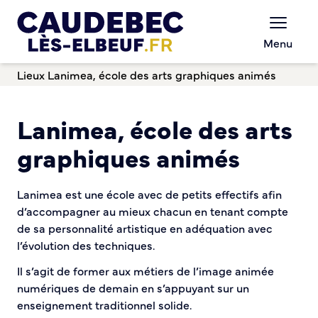
Commerce et entreprises
Chèques-cadeaux municipaux – Soutenez le
Menu
commerce local !
Lieux
Lanimea, école des arts graphiques animés
Aides aux porteurs de projets
Locaux professionnels en location
Marché
Lanimea, école des arts
Dispositif Teste ton Etal’
Boutique test
graphiques animés
Habitat Urbanisme
Lanimea est une école avec de petits effectifs afin
Permis de louer
d’accompagner au mieux chacun en tenant compte
Démarches en ligne
de sa personnalité artistique en adéquation avec
Renov’ Enseigne
l’évolution des techniques.
Risques majeurs
Il s’agit de former aux métiers de l’image animée
Taxe locale sur la Publicité Extérieure
numériques de demain en s’appuyant sur un
Éclairage public
enseignement traditionnel solide.
Plan Local d’Urbanisme (PLU)