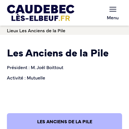
Commerce et entreprises
Chèques-cadeaux municipaux – Soutenez le
Menu
commerce local !
Lieux
Les Anciens de la Pile
Aides aux porteurs de projets
Locaux professionnels en location
Marché
Les Anciens de la Pile
Dispositif Teste ton Etal’
Boutique test
Habitat Urbanisme
Président : M. Joël Boittout
Activité : Mutuelle
Permis de louer
Démarches en ligne
Renov’ Enseigne
Risques majeurs
Taxe locale sur la Publicité Extérieure
Éclairage public
LES ANCIENS DE LA PILE
Plan Local d’Urbanisme (PLU)