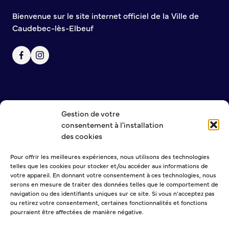
Bienvenue à Caudebec
Bienvenue sur le site internet officiel de la Ville de
Caudebec-lès-Elbeuf
Histoire de la ville
Patrimoine historique
Temps forts
Venir à Caudebec
Emménager à Caudebec
Cadre de vie
Gestion de votre
NOUS CONTACTER
consentement à l'installation
MENTIONS LÉGALES
Parcs et jardins
des cookies
POLITIQUE DE CONFIDENTIALITÉ
Entretien durable des espaces verts
Concours des maisons et balcons fleuris
Pour offrir les meilleures expériences, nous utilisons des technologies
telles que les cookies pour stocker et/ou accéder aux informations de
Entretien des haies
NEWSLETTER
votre appareil. En donnant votre consentement à ces technologies, nous
Aide à l’achat d’un composteur ou récupérateur d’eau
serons en mesure de traiter des données telles que le comportement de
navigation ou des identifiants uniques sur ce site. Si vous n'acceptez pas
S’informer
ou retirez votre consentement, certaines fonctionnalités et fonctions
pourraient être affectées de manière négative.
Application
Sélectionner une ou plusieurs listes :