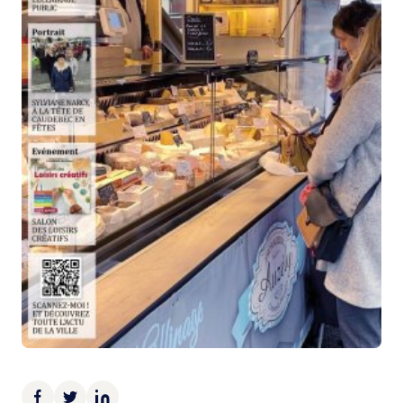
Demande d’Occupation du Domaine Public
Sécurité tranquillité
Police municipale
Pré-plainte en ligne
Tranquillité vacances
Vidéoprotection
Aide à l’installation d’alarmes
Horaires pour le bricolage et le jardinage
Infos pratiques
Plan de Ville
Numéros d’urgence
Location de salles
Annuaire des services publics
DÉCOUVRIR SORTIR