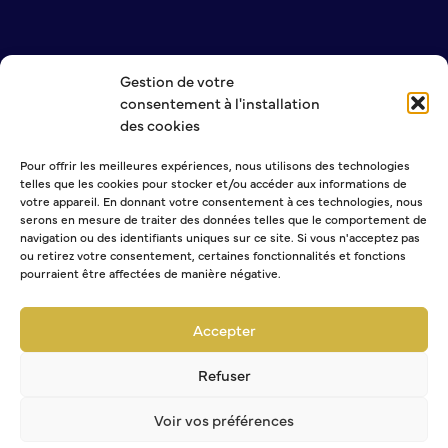
S’abonner au mail d’information
Réseaux sociaux
Journal municipal
Gestion de votre
NOUS CONTACTER
Le Territoire
consentement à l'installation
MENTIONS LÉGALES
des cookies
POLITIQUE DE CONFIDENTIALITÉ
La Métropole de Rouen Normandie
Pour offrir les meilleures expériences, nous utilisons des technologies
Le Département de la Seine-Maritime
telles que les cookies pour stocker et/ou accéder aux informations de
La Région Normandie
NEWSLETTER
votre appareil. En donnant votre consentement à ces technologies, nous
serons en mesure de traiter des données telles que le comportement de
Culture
navigation ou des identifiants uniques sur ce site. Si vous n'acceptez pas
ou retirez votre consentement, certaines fonctionnalités et fonctions
pourraient être affectées de manière négative.
Espace Bourvil
Sélectionner une ou plusieurs listes :
Médiathèque Boris Vian
Abonnement Journal municipal
Accepter
Studio Gainsbourg
Abonnement Agenda
Boîtes à lire
Abonnement à la Lettre d'information
Refuser
Vie associative
Voir vos préférences
Attribution de subventions