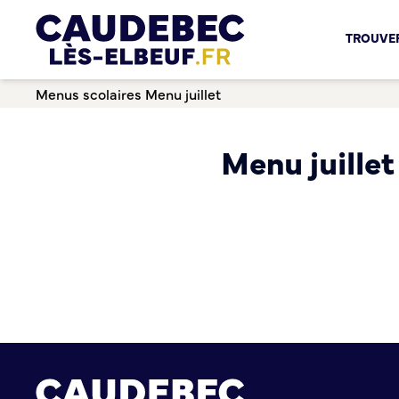
Chèques-cadeaux municipaux – Soutenez le commerce lo
TROUVER
Aides aux porteurs de projets
Locaux professionnels en location
Menus scolaires
Menu juillet
Marché
Dispositif Teste ton Etal’
Boutique test
Menu juillet
Habitat Urbanisme
Permis de louer
Démarches en ligne
Renov’ Enseigne
Risques majeurs
Taxe locale sur la Publicité Extérieure
Éclairage public
Plan Local d’Urbanisme (PLU)
Demande d’Occupation du Domaine Public
Sécurité tranquillité