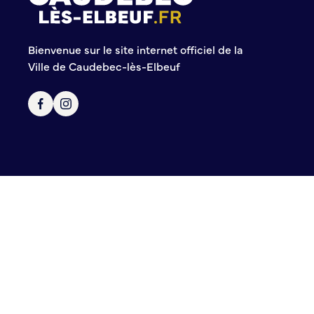
Police municipale
Pré-plainte en ligne
Bienvenue sur le site internet officiel de la
Tranquillité vacances
Ville de Caudebec-lès-Elbeuf
Vidéoprotection
Aide à l’installation d’alarmes
Horaires pour le bricolage et le jardinage
Infos pratiques
Plan de Ville
Numéros d’urgence
Location de salles
Annuaire des services publics
DÉCOUVRIR SORTIR
Bienvenue à Caudebec