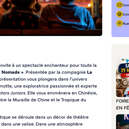
Con
Cons
Rue
invite à un spectacle enchanteur pour toute la
re Nomade »
. Présentée par la compagnie
La
eprésentation vous plongera dans l’univers
amotte, une exploratrice passionnée et experte
tors Juniors
. Elle vous emmènera en Chinésie,
tre la Muraille de Chine et le Tropique du
FOIR
EN F
tique se déroule dans un décor de théâtre
é dans une valise. Dans une atmosphère