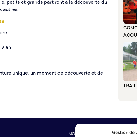
le, petits et grands partiront à la découverte du
x autres.
es
CONC
bre
ACOU
 Vian
nture unique, un moment de découverte et de
TRAI
Gestion de 
NOUS CONTACTER