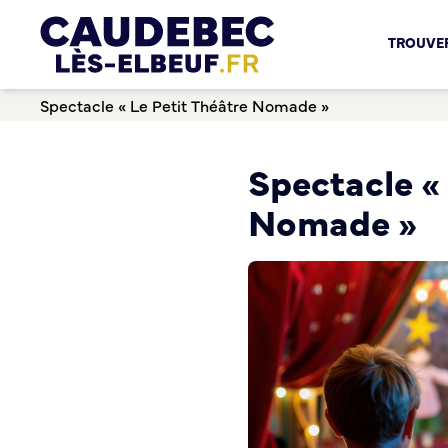
Chèques-cadeaux municipaux – Soutenez le commerce lo
TROUVER
Aides aux porteurs de projets
Locaux professionnels en location
Spectacle « Le Petit Théâtre Nomade »
Marché
Dispositif Teste ton Etal’
Boutique test
Spectacle « 
Habitat Urbanisme
Nomade »
Permis de louer
Démarches en ligne
Renov’ Enseigne
Risques majeurs
Taxe locale sur la Publicité Extérieure
Éclairage public
Plan Local d’Urbanisme (PLU)
Demande d’Occupation du Domaine Public
Sécurité tranquillité