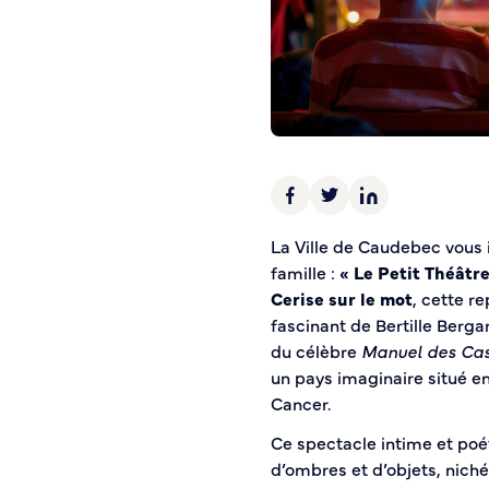
Police municipale
Pré-plainte en ligne
Tranquillité vacances
Vidéoprotection
Aide à l’installation d’alarmes
Horaires pour le bricolage et le jardinage
Infos pratiques
La Ville de Caudebec vous 
famille :
« Le Petit Théât
Plan de Ville
Cerise sur le mot
, cette r
Numéros d’urgence
fascinant de Bertille Berg
Location de salles
du célèbre
Manuel des Cas
Annuaire des services publics
un pays imaginaire situé en
Cancer.
DÉCOUVRIR SORTIR
Ce spectacle intime et poé
Bienvenue à Caudebec
d’ombres et d’objets, nich