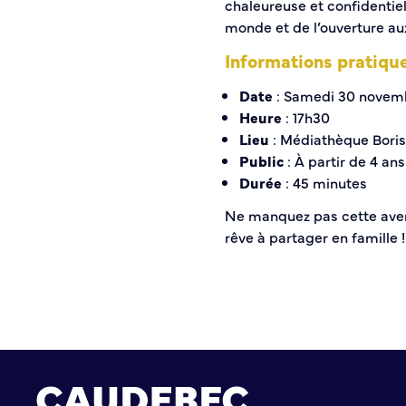
chaleureuse et confidentiel
Histoire de la ville
monde et de l’ouverture au
Patrimoine historique
Informations pratiqu
Temps forts
Venir à Caudebec
Date
: Samedi 30 novem
Emménager à Caudebec
Heure
: 17h30
Cadre de vie
Lieu
: Médiathèque Boris
Public
: À partir de 4 ans
Durée
: 45 minutes
Parcs et jardins
Entretien durable des espaces verts
Ne manquez pas cette ave
Concours des maisons et balcons fleuris
rêve à partager en famille !
Entretien des haies
Aide à l’achat d’un composteur ou récupérateur d’eau
S’informer
Application
S’abonner au mail d’information
Réseaux sociaux