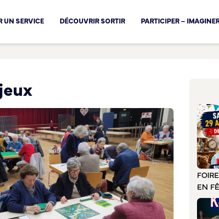
cal !
 UN SERVICE
DÉCOUVRIR SORTIR
PARTICIPER – IMAGINE
jeux
FOIR
EN F