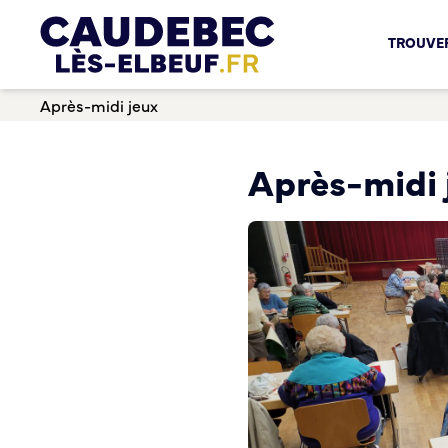
Chèques-cadeaux municipaux – Soutenez le commerce lo
TROUVER
Aides aux porteurs de projets
Locaux professionnels en location
Après-midi jeux
Marché
Dispositif Teste ton Etal’
Boutique test
Après-midi 
Habitat Urbanisme
Permis de louer
Démarches en ligne
Renov’ Enseigne
Risques majeurs
Taxe locale sur la Publicité Extérieure
Éclairage public
Plan Local d’Urbanisme (PLU)
Demande d’Occupation du Domaine Public
Sécurité tranquillité