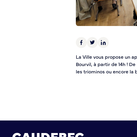
Police municipale
Pré-plainte en ligne
Tranquillité vacances
Vidéoprotection
Aide à l’installation d’alarmes
Horaires pour le bricolage et le jardinage
La Ville vous propose un ap
Infos pratiques
Bourvil, à partir de 14h ! 
les triominos ou encore la 
Plan de Ville
Numéros d’urgence
Location de salles
Annuaire des services publics
DÉCOUVRIR SORTIR
Bienvenue à Caudebec