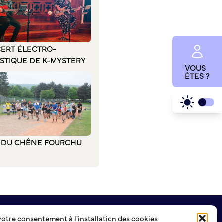
ERT ÉLECTRO-
STIQUE DE K-MYSTERY
VOUS
ÊTES ?
L DU CHÊNE FOURCHU
votre consentement à l'installation des cookies
NEWSLETTER