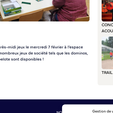
CONC
ACOU
rès-midi jeux le mercredi 7 février à l’espace
De nombreux jeux de société tels que les dominos,
belote sont disponibles !
TRAI
Gestion de 
NOUS CONTACTER