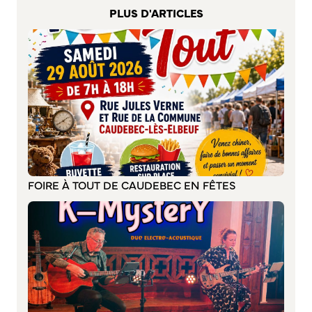
PLUS D'ARTICLES
Bienvenue à Caudebec
Histoire de la ville
Patrimoine historique
Temps forts
Venir à Caudebec
Emménager à Caudebec
Cadre de vie
Parcs et jardins
FOIRE À TOUT DE CAUDEBEC EN FÊTES
Entretien durable des espaces verts
Concours des maisons et balcons fleuris
Entretien des haies
Aide à l’achat d’un composteur ou récupérateur d’eau
S’informer
Application