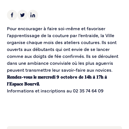
Demande d’Occupation du Domaine Public
Sécurité tranquillité
Police municipale
Pour encourager à faire soi-même et favoriser
Pré-plainte en ligne
l’apprentissage de la couture par l’entraide, la Ville
Tranquillité vacances
organise chaque mois des ateliers coutures. Ils sont
Vidéoprotection
ouverts aux débutants qui ont envie de se lancer
Aide à l’installation d’alarmes
comme aux doigts de fée confirmés. Ils se déroulent
Horaires pour le bricolage et le jardinage
dans une ambiance conviviale où les plus aguerris
peuvent transmettre leur savoir-faire aux novices.
Infos pratiques
𝐑𝐞𝐧𝐝𝐞𝐳-𝐯𝐨𝐮𝐬 𝐥𝐞 𝐦𝐞𝐫𝐜𝐫𝐞𝐝𝐢 9 octobre 𝐝𝐞 𝟏𝟒𝐡 𝐚̀ 𝟏𝟕𝐡 𝐚̀
𝐥’𝐄𝐬𝐩𝐚𝐜𝐞 𝐁𝐨𝐮𝐫𝐯𝐢𝐥.
Plan de Ville
Informations et inscriptions au 02 35 74 64 09
Numéros d’urgence
Location de salles
Annuaire des services publics
DÉCOUVRIR SORTIR