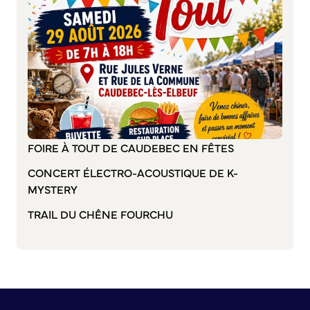
S’abonner au mail d’information
Réseaux sociaux
Journal municipal
Le Territoire
La Métropole de Rouen Normandie
Le Département de la Seine-Maritime
La Région Normandie
FOIRE À TOUT DE CAUDEBEC EN FÊTES
Culture
CONCERT ÉLECTRO-ACOUSTIQUE DE K-
Espace Bourvil
MYSTERY
Médiathèque Boris Vian
TRAIL DU CHÊNE FOURCHU
Studio Gainsbourg
Boîtes à lire
Vie associative
Attribution de subventions