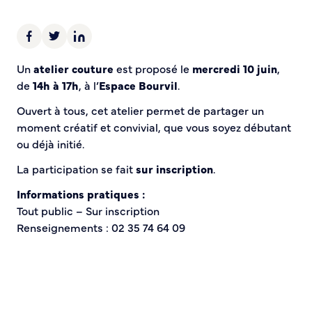
Sécurité tranquillité
Police municipale
Un
atelier couture
est proposé le
mercredi 10 juin
,
Pré-plainte en ligne
de
14h à 17h
, à l’
Espace Bourvil
.
Tranquillité vacances
Vidéoprotection
Ouvert à tous, cet atelier permet de partager un
Aide à l’installation d’alarmes
moment créatif et convivial, que vous soyez débutant
Horaires pour le bricolage et le jardinage
ou déjà initié.
Infos pratiques
La participation se fait
sur inscription
.
Informations pratiques :
Plan de Ville
Tout public – Sur inscription
Numéros d’urgence
Renseignements : 02 35 74 64 09
Location de salles
Annuaire des services publics
DÉCOUVRIR SORTIR