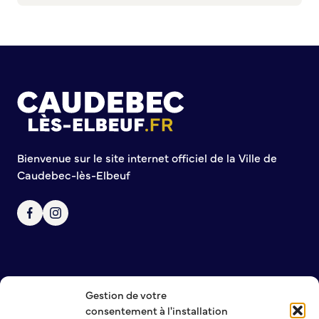
Commission de participation citoyenne
Conseil municipal des Jeunes (CMJ)
Conseil Municipal des Ados (CMA)
Conseil municipal des Sages
Grands projets
Le Centre municipal
Les Cavées Est
Bienvenue sur le site internet officiel de la Ville de
La Halle Couverte
Caudebec-lès-Elbeuf
Gestion de votre
NOUS CONTACTER
consentement à l'installation
MENTIONS LÉGALES