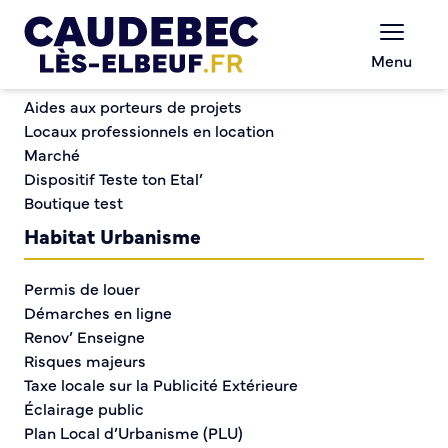
Commerce et entreprises
Chèques-cadeaux municipaux – Soutenez le
Menu
commerce local !
Atelier créatif
Aides aux porteurs de projets
Locaux professionnels en location
Marché
Atelier créatif
Dispositif Teste ton Etal’
Boutique test
Habitat Urbanisme
Permis de louer
Démarches en ligne
Renov’ Enseigne
Risques majeurs
Taxe locale sur la Publicité Extérieure
Éclairage public
Plan Local d’Urbanisme (PLU)