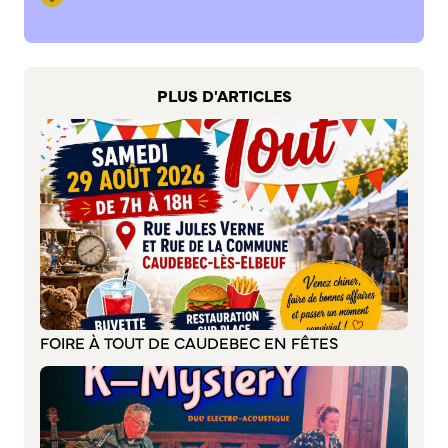
S’abonner au mail d’information
Réseaux sociaux
Journal municipal
Le Territoire
PLUS D'ARTICLES
La Métropole de Rouen Normandie
Le Département de la Seine-Maritime
La Région Normandie
Culture
Espace Bourvil
Médiathèque Boris Vian
Studio Gainsbourg
FOIRE À TOUT DE CAUDEBEC EN FÊTES
Boîtes à lire
Vie associative
Attribution de subventions