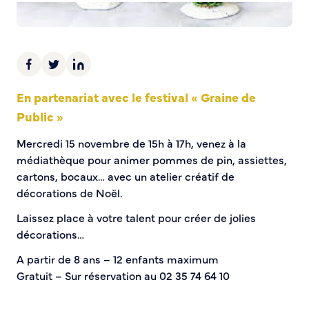
Demande d’Occupation du Domaine Public
Sécurité tranquillité
Police municipale
Pré-plainte en ligne
En partenariat avec le festival « Graine de
Tranquillité vacances
Vidéoprotection
Public »
Aide à l’installation d’alarmes
Mercredi 15 novembre de 15h à 17h, venez à la
Horaires pour le bricolage et le jardinage
médiathèque pour animer pommes de pin, assiettes,
Infos pratiques
cartons, bocaux… avec un atelier créatif de
décorations de Noël.
Plan de Ville
Laissez place à votre talent pour créer de jolies
Numéros d’urgence
décorations…
Location de salles
Annuaire des services publics
A partir de 8 ans – 12 enfants maximum
Gratuit – Sur réservation au 02 35 74 64 10
DÉCOUVRIR SORTIR