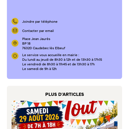
S’abonner au mail d’information
Réseaux sociaux
Journal municipal
Joindre par téléphone
Le Territoire
Contacter par email
Place Jean Jaurès
La Métropole de Rouen Normandie
BP 18
76320 Caudebec lès Elbeuf
Le Département de la Seine-Maritime
Le service vous accueille en mairie :
La Région Normandie
Du lundi au jeudi de 8h30 à 12h et de 13h30 à 17h15
Le vendredi de 8h30 à 11h45 et de 13h30 à 17h
Culture
Le samedi de 9h à 12h
Espace Bourvil
Médiathèque Boris Vian
PLUS D'ARTICLES
Studio Gainsbourg
Boîtes à lire
Vie associative
Attribution de subventions