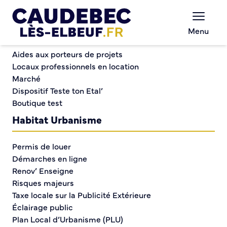
Commerce et entreprises
Chèques-cadeaux municipaux – Soutenez le
Menu
commerce local !
Biodiversité — À la découverte de notre flore
Aides aux porteurs de projets
Locaux professionnels en location
Marché
Biodiversité — À la
Dispositif Teste ton Etal’
Boutique test
découverte de notre
Habitat Urbanisme
flore
Permis de louer
Démarches en ligne
Renov’ Enseigne
Risques majeurs
Taxe locale sur la Publicité Extérieure
Éclairage public
Plan Local d’Urbanisme (PLU)