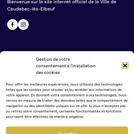
Bienvenue sur le site internet officiel de la Ville de
Caudebec-lès-Elbeuf
Gestion de votre
NOUS CONTACTER
consentement à l'installation
MENTIONS LÉGALES
des cookies
POLITIQUE DE CONFIDENTIALITÉ
Pour offrir les meilleures expériences, nous utilisons des technologies
telles que les cookies pour stocker et/ou accéder aux informations de
NEWSLETTER
votre appareil. En donnant votre consentement à ces technologies, nous
serons en mesure de traiter des données telles que le comportement de
navigation ou des identifiants uniques sur ce site. Si vous n'acceptez pas
ou retirez votre consentement, certaines fonctionnalités et fonctions
pourraient être affectées de manière négative.
Sélectionner une ou plusieurs listes :
Abonnement Journal municipal
Accepter