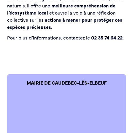
naturels. Il offre une
meilleure compréhension de
Bienvenue à Caudebec
l’écosystème local
et ouvre la voie à une réflexion
collective sur les
actions à mener pour protéger ces
Histoire de la ville
espèces précieuses
.
Patrimoine historique
Temps forts
Pour plus d’informations, contactez le
02 35 74 64 22
.
Venir à Caudebec
Emménager à Caudebec
Cadre de vie
Parcs et jardins
MAIRIE DE CAUDEBEC-LÈS-ELBEUF
Entretien durable des espaces verts
Concours des maisons et balcons fleuris
Entretien des haies
Aide à l’achat d’un composteur ou récupérateur d’eau
S’informer
Application