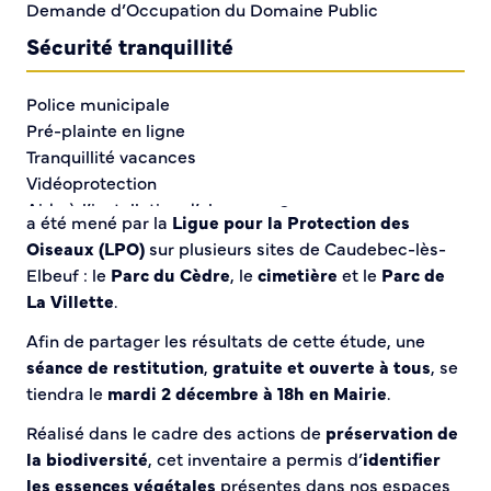
Demande d’Occupation du Domaine Public
Sécurité tranquillité
Police municipale
Pré-plainte en ligne
Tranquillité vacances
Vidéoprotection
Un
inventaire de la flore sauvage
et de son évolution
Aide à l’installation d’alarmes
a été mené par la
Ligue pour la Protection des
Horaires pour le bricolage et le jardinage
Oiseaux (LPO)
sur plusieurs sites de Caudebec-lès-
Infos pratiques
Elbeuf : le
Parc du Cèdre
, le
cimetière
et le
Parc de
La Villette
.
Plan de Ville
Afin de partager les résultats de cette étude, une
Numéros d’urgence
séance de restitution
,
gratuite et ouverte à tous
, se
Location de salles
tiendra le
mardi 2 décembre à 18h en Mairie
.
Annuaire des services publics
Réalisé dans le cadre des actions de
préservation de
la biodiversité
, cet inventaire a permis d’
identifier
DÉCOUVRIR SORTIR
les essences végétales
présentes dans nos espaces