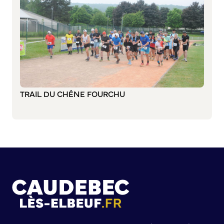
Commission de participation citoyenne
Conseil municipal des Jeunes (CMJ)
Conseil Municipal des Ados (CMA)
Conseil municipal des Sages
Grands projets
TRAIL DU CHÊNE FOURCHU
Le Centre municipal
Les Cavées Est
La Halle Couverte