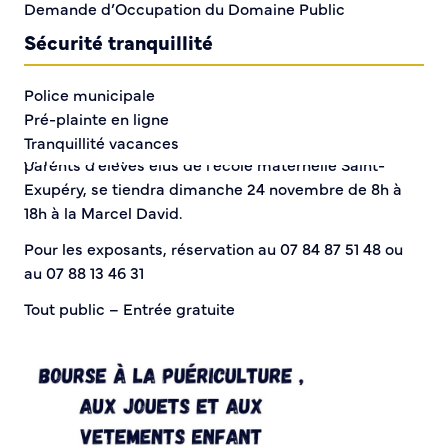
Demande d’Occupation du Domaine Public
Sécurité tranquillité
Police municipale
Pré-plainte en ligne
Une bourse à la puériculture,
organisée par les
Tranquillité vacances
parents d’élèves élus de l’école maternelle Saint-
Vidéoprotection
Exupéry, se tiendra dimanche 24 novembre de 8h à
Aide à l’installation d’alarmes
18h à la Marcel David.
Horaires pour le bricolage et le jardinage
Infos pratiques
Pour les exposants, réservation au 07 84 87 51 48 ou
au 07 88 13 46 31
Plan de Ville
Tout public – Entrée gratuite
Numéros d’urgence
Location de salles
Annuaire des services publics
DÉCOUVRIR SORTIR