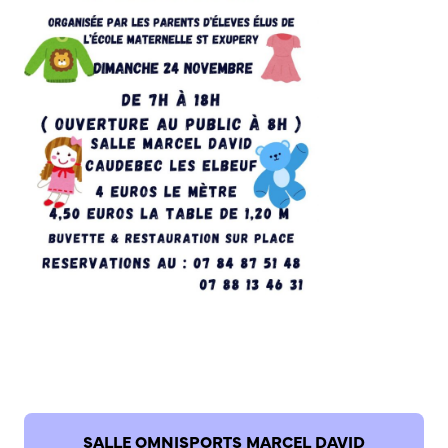
Bienvenue à Caudebec
Histoire de la ville
Patrimoine historique
Temps forts
Venir à Caudebec
Emménager à Caudebec
Cadre de vie
Parcs et jardins
Entretien durable des espaces verts
Concours des maisons et balcons fleuris
Entretien des haies
Aide à l’achat d’un composteur ou récupérateur d’eau
S’informer
Application
SALLE OMNISPORTS MARCEL DAVID