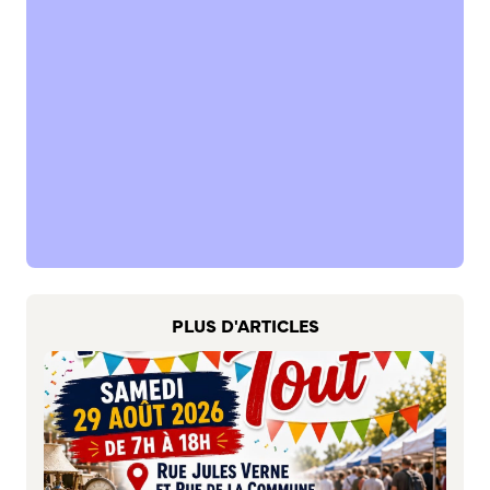
S’abonner au mail d’information
Réseaux sociaux
Journal municipal
Le Territoire
La Métropole de Rouen Normandie
Le Département de la Seine-Maritime
La Région Normandie
Culture
Espace Bourvil
PLUS D'ARTICLES
Médiathèque Boris Vian
Studio Gainsbourg
Boîtes à lire
Vie associative
Attribution de subventions