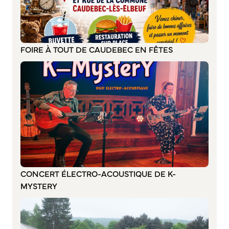
Annuaire des associations
Mise à jour de l’annuaire des associations
S’engager auprès d’une association
Sport Loisirs
FOIRE À TOUT DE CAUDEBEC EN FÊTES
Annuaire des équipements de sport et de loisirs
Annuaire des clubs sportifs
Mise à jour de l’annuaire des clubs sportifs
Caudebec Rando
Champions de demain
International
Les jumelages
CONCERT ÉLECTRO-ACOUSTIQUE DE K-
MYSTERY
PARTICIPER – IMAGINER DEMAIN
Démocratie locale et concertation