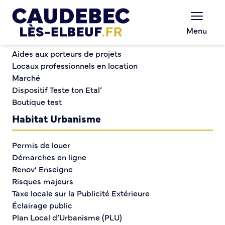
Commerce et entreprises
Chèques-cadeaux municipaux – Soutenez le
Menu
commerce local !
Bourse à la puériculture
Aides aux porteurs de projets
Locaux professionnels en location
Marché
Bourse à la puériculture
Dispositif Teste ton Etal’
Boutique test
Habitat Urbanisme
Permis de louer
Démarches en ligne
Renov’ Enseigne
Risques majeurs
Taxe locale sur la Publicité Extérieure
Éclairage public
Plan Local d’Urbanisme (PLU)