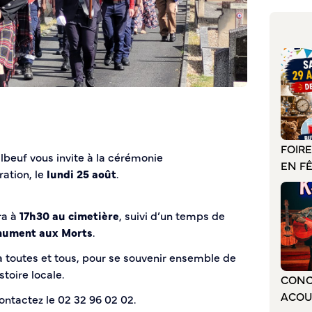
FOIR
lbeuf vous invite à la cérémonie
EN F
ation, le
lundi 25 août
.
ra à
17h30 au cimetière
, suivi d’un temps de
nument aux Morts
.
 toutes et tous, pour se souvenir ensemble de
toire locale.
CONC
ACOU
ontactez le 02 32 96 02 02.