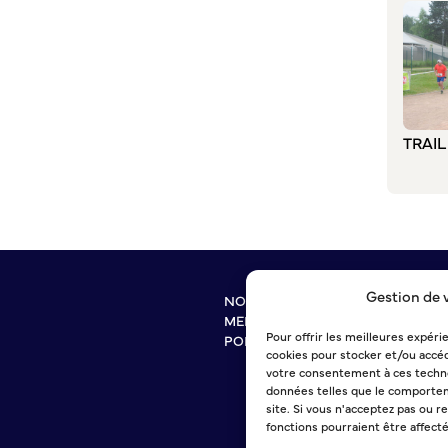
TRAI
Gestion de 
NOUS CONTACTER
MENTIONS LÉGALES
Pour offrir les meilleures expéri
POLITIQUE DE CONFIDENTIALITÉ
cookies pour stocker et/ou accéd
votre consentement à ces techno
données telles que le comportem
site. Si vous n'acceptez pas ou r
fonctions pourraient être affect