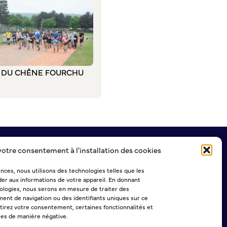
L DU CHÊNE FOURCHU
votre consentement à l'installation des cookies
NEWSLETTER
ences, nous utilisons des technologies telles que les
er aux informations de votre appareil. En donnant
logies, nous serons en mesure de traiter des
ent de navigation ou des identifiants uniques sur ce
Sélectionner une ou plusieurs listes :
etirez votre consentement, certaines fonctionnalités et
Abonnement Journal municipal
ées de manière négative.
Abonnement Agenda