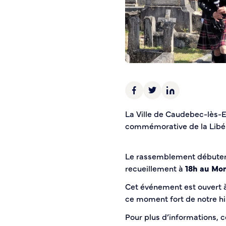
Police municipale
Pré-plainte en ligne
Tranquillité vacances
Vidéoprotection
Aide à l’installation d’alarmes
Horaires pour le bricolage et le jardinage
Infos pratiques
La Ville de Caudebec-lès-E
commémorative de la Libér
Plan de Ville
Numéros d’urgence
Location de salles
Le rassemblement débute
Annuaire des services publics
recueillement à
18h au Mo
Cet événement est ouvert à
DÉCOUVRIR SORTIR
ce moment fort de notre his
Bienvenue à Caudebec
Pour plus d’informations, c