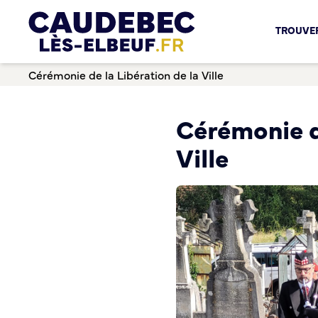
Chèques-cadeaux municipaux – Soutenez le commerce lo
TROUVER
Aides aux porteurs de projets
Locaux professionnels en location
Cérémonie de la Libération de la Ville
Marché
Dispositif Teste ton Etal’
Boutique test
Cérémonie de
Habitat Urbanisme
Ville
Permis de louer
Démarches en ligne
Renov’ Enseigne
Risques majeurs
Taxe locale sur la Publicité Extérieure
Éclairage public
Plan Local d’Urbanisme (PLU)
Demande d’Occupation du Domaine Public
Sécurité tranquillité