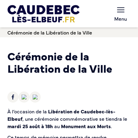
Chèques-cadeaux municipaux – Soutenez le
Menu
commerce local !
Aides aux porteurs de projets
Cérémonie de la Libération de la Ville
Locaux professionnels en location
Marché
Dispositif Teste ton Etal’
Cérémonie de la
Boutique test
Libération de la Ville
Habitat Urbanisme
Permis de louer
Démarches en ligne
Renov’ Enseigne
Risques majeurs
À l’occasion de la
Libération de Caudebec-lès-
Taxe locale sur la Publicité Extérieure
Elbeuf
, une cérémonie commémorative se tiendra le
Éclairage public
mardi 25 août à 18h
au
Monument aux Morts
.
Plan Local d’Urbanisme (PLU)
Demande d’Occupation du Domaine Public
Ce temps de mémoire permettra de rendre