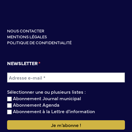
S’abonner au mail d’information
Réseaux sociaux
Journal municipal
Le Territoire
NOUS CONTACTER
MENTIONS LÉGALES
La Métropole de Rouen Normandie
POLITIQUE DE CONFIDENTIALITÉ
Le Département de la Seine-Maritime
La Région Normandie
NEWSLETTER
Culture
Espace Bourvil
Médiathèque Boris Vian
Sélectionner une ou plusieurs listes :
Studio Gainsbourg
Abonnement Journal municipal
Boîtes à lire
Abonnement Agenda
Vie associative
Abonnement à la Lettre d'information
Attribution de subventions