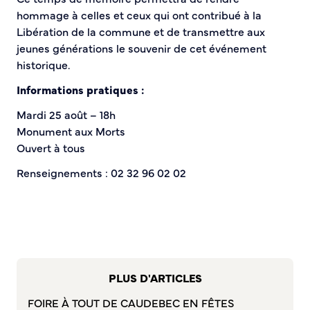
hommage à celles et ceux qui ont contribué à la
Sécurité tranquillité
Libération de la commune et de transmettre aux
jeunes générations le souvenir de cet événement
Police municipale
historique.
Pré-plainte en ligne
Informations pratiques :
Tranquillité vacances
Vidéoprotection
Mardi 25 août – 18h
Aide à l’installation d’alarmes
Monument aux Morts
Horaires pour le bricolage et le jardinage
Ouvert à tous
Infos pratiques
Renseignements : 02 32 96 02 02
Plan de Ville
Numéros d’urgence
Location de salles
Annuaire des services publics
PLUS D'ARTICLES
DÉCOUVRIR SORTIR
FOIRE À TOUT DE CAUDEBEC EN FÊTES