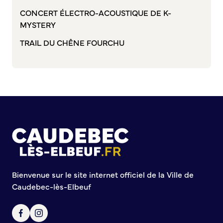
Bienvenue à Caudebec
CONCERT ÉLECTRO-ACOUSTIQUE DE K-
MYSTERY
Histoire de la ville
TRAIL DU CHÊNE FOURCHU
Patrimoine historique
Temps forts
Venir à Caudebec
Emménager à Caudebec
Cadre de vie
Parcs et jardins
Entretien durable des espaces verts
Concours des maisons et balcons fleuris
Entretien des haies
Aide à l’achat d’un composteur ou récupérateur d’eau
Bienvenue sur le site internet officiel de la Ville de
S’informer
Caudebec-lès-Elbeuf
Application