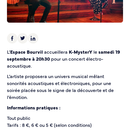
Demande d’Occupation du Domaine Public
Sécurité tranquillité
Police municipale
Pré-plainte en ligne
Tranquillité vacances
Vidéoprotection
L’
Espace Bourvil
accueillera
K-MysterY
le
samedi 19
Aide à l’installation d’alarmes
septembre à 20h30
pour un concert électro-
Horaires pour le bricolage et le jardinage
acoustique.
Infos pratiques
L’artiste proposera un univers musical mêlant
sonorités acoustiques et électroniques, pour une
Plan de Ville
soirée placée sous le signe de la découverte et de
Numéros d’urgence
l’émotion.
Location de salles
Informations pratiques :
Annuaire des services publics
Tout public
DÉCOUVRIR SORTIR
Tarifs : 8 €, 6 € ou 5 € (selon conditions)