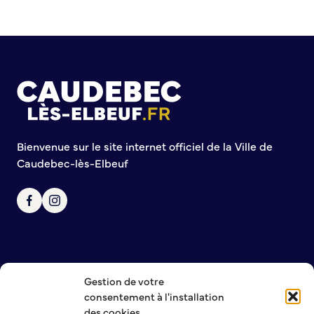
Commission de participation citoyenne
Conseil municipal des Jeunes (CMJ)
Conseil Municipal des Ados (CMA)
Conseil municipal des Sages
Grands projets
Le Centre municipal
Bienvenue sur le site internet officiel de la Ville de
Les Cavées Est
Caudebec-lès-Elbeuf
La Halle Couverte
Gestion de votre
NOUS CONTACTER
consentement à l'installation
MENTIONS LÉGALES
des cookies