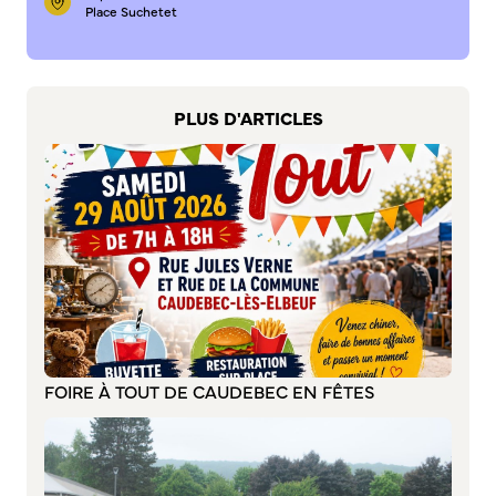
Place Suchetet
S’abonner au mail d’information
Réseaux sociaux
Journal municipal
Le Territoire
PLUS D'ARTICLES
La Métropole de Rouen Normandie
Le Département de la Seine-Maritime
La Région Normandie
Culture
Espace Bourvil
Médiathèque Boris Vian
Studio Gainsbourg
FOIRE À TOUT DE CAUDEBEC EN FÊTES
Boîtes à lire
Vie associative
Attribution de subventions