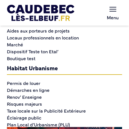
Commerce et entreprises
Chèques-cadeaux municipaux – Soutenez le
Menu
commerce local !
Concert électro-acoustique de K-MysterY
Aides aux porteurs de projets
Locaux professionnels en location
Marché
Concert électro-
Dispositif Teste ton Etal’
Boutique test
acoustique de K-
Habitat Urbanisme
MysterY
Permis de louer
Démarches en ligne
Renov’ Enseigne
Risques majeurs
Taxe locale sur la Publicité Extérieure
Éclairage public
Plan Local d’Urbanisme (PLU)