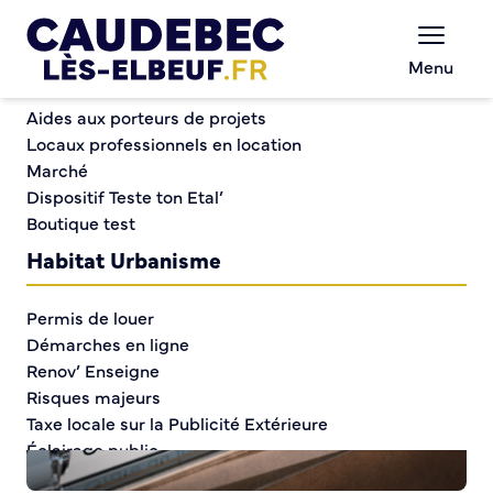
Commerce et entreprises
Chèques-cadeaux municipaux – Soutenez le
Menu
commerce local !
Conseil municipal
Aides aux porteurs de projets
Locaux professionnels en location
Marché
Conseil municipal
Dispositif Teste ton Etal’
Boutique test
Habitat Urbanisme
Permis de louer
Démarches en ligne
Renov’ Enseigne
Risques majeurs
Taxe locale sur la Publicité Extérieure
Éclairage public
Plan Local d’Urbanisme (PLU)