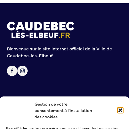
Commission de participation citoyenne
Conseil municipal des Jeunes (CMJ)
Conseil Municipal des Ados (CMA)
Conseil municipal des Sages
Grands projets
Bienvenue sur le site internet officiel de la Ville de
Le Centre municipal
Caudebec-lès-Elbeuf
Les Cavées Est
La Halle Couverte
Gestion de votre
NOUS CONTACTER
consentement à l'installation
MENTIONS LÉGALES
des cookies
POLITIQUE DE CONFIDENTIALITÉ
Pour offrir les meilleures expériences, nous utilisons des technologies