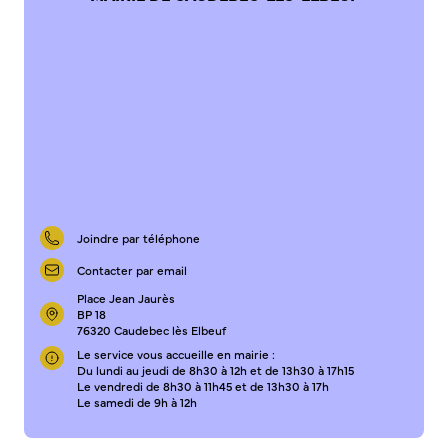
Bienvenue à Caudebec
Histoire de la ville
Patrimoine historique
Temps forts
Venir à Caudebec
Emménager à Caudebec
Cadre de vie
Joindre par téléphone
Parcs et jardins
Contacter par email
Entretien durable des espaces verts
Place Jean Jaurès
Concours des maisons et balcons fleuris
BP 18
Entretien des haies
76320 Caudebec lès Elbeuf
Aide à l’achat d’un composteur ou récupérateur d’eau
Le service vous accueille en mairie :
Du lundi au jeudi de 8h30 à 12h et de 13h30 à 17h15
S’informer
Le vendredi de 8h30 à 11h45 et de 13h30 à 17h
Le samedi de 9h à 12h
Application