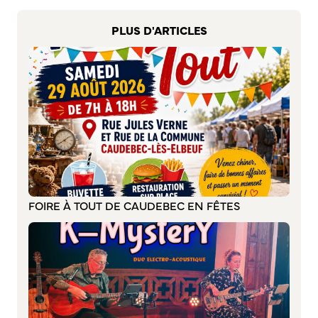
S’abonner au mail d’information
Réseaux sociaux
PLUS D'ARTICLES
Journal municipal
Le Territoire
La Métropole de Rouen Normandie
Le Département de la Seine-Maritime
La Région Normandie
Culture
Espace Bourvil
FOIRE À TOUT DE CAUDEBEC EN FÊTES
Médiathèque Boris Vian
Studio Gainsbourg
Boîtes à lire
Vie associative
Attribution de subventions