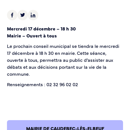
Demande d’Occupation du Domaine Public
Sécurité tranquillité
Police municipale
Mercredi 17 décembre – 18 h 30
Pré-plainte en ligne
Mairie – Ouvert à tous
Tranquillité vacances
Le prochain conseil municipal se tiendra le mercredi
Vidéoprotection
17 décembre à 18 h 30 en mairie. Cette séance,
Aide à l’installation d’alarmes
ouverte à tous, permettra au public d’assister aux
Horaires pour le bricolage et le jardinage
débats et aux décisions portant sur la vie de la
Infos pratiques
commune.
Renseignements : 02 32 96 02 02
Plan de Ville
Numéros d’urgence
Location de salles
Annuaire des services publics
DÉCOUVRIR SORTIR
MAIRIE DE CAUDEBEC-LÈS-ELBEUF