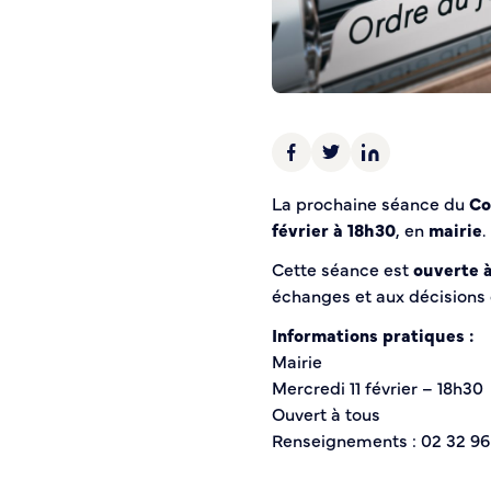
Police municipale
Pré-plainte en ligne
Tranquillité vacances
Vidéoprotection
Aide à l’installation d’alarmes
Horaires pour le bricolage et le jardinage
La prochaine séance du
Co
Infos pratiques
février à 18h30
, en
mairie
.
Cette séance est
ouverte 
Plan de Ville
échanges et aux décisions
Numéros d’urgence
Location de salles
Informations pratiques :
Annuaire des services publics
Mairie
Mercredi 11 février – 18h30
Ouvert à tous
DÉCOUVRIR SORTIR
Renseignements : 02 32 96
Bienvenue à Caudebec