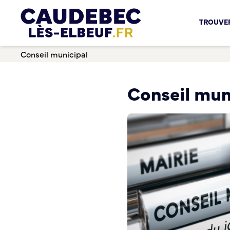
Chèques-cadeaux municipaux – Soutenez le commerce lo
TROUVER
Aides aux porteurs de projets
Locaux professionnels en location
Conseil municipal
Marché
Dispositif Teste ton Etal’
Boutique test
Conseil mun
Habitat Urbanisme
Permis de louer
Démarches en ligne
Renov’ Enseigne
Risques majeurs
Taxe locale sur la Publicité Extérieure
Éclairage public
Plan Local d’Urbanisme (PLU)
Demande d’Occupation du Domaine Public
Sécurité tranquillité