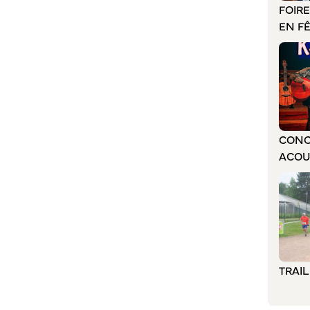
FOIR
EN F
CONC
ACOU
TRAI