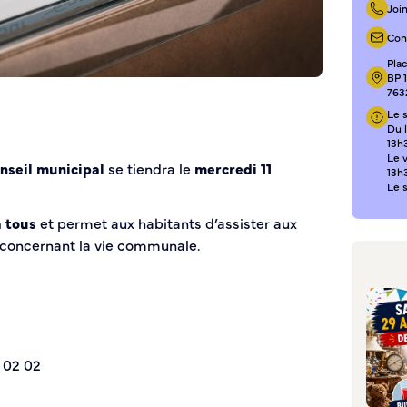
Joi
Con
Pla
BP 
763
Le s
Du l
13h3
Le 
nseil municipal
se tiendra le
mercredi 11
13h
Le 
à tous
et permet aux habitants d’assister aux
 concernant la vie communale.
 02 02