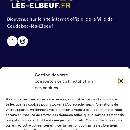
Annuaire des associations
Mise à jour de l’annuaire des associations
S’engager auprès d’une association
Bienvenue sur le site internet officiel de la Ville de
Caudebec-lès-Elbeuf
Sport Loisirs
Annuaire des équipements de sport et de loisirs
Annuaire des clubs sportifs
Mise à jour de l’annuaire des clubs sportifs
Caudebec Rando
Champions de demain
Gestion de votre
NOUS CONTACTER
International
consentement à l'installation
MENTIONS LÉGALES
des cookies
POLITIQUE DE CONFIDENTIALITÉ
Les jumelages
Pour offrir les meilleures expériences, nous utilisons des technologies
telles que les cookies pour stocker et/ou accéder aux informations de
NEWSLETTER
votre appareil. En donnant votre consentement à ces technologies, nous
PARTICIPER – IMAGINER DEMAIN
serons en mesure de traiter des données telles que le comportement de
navigation ou des identifiants uniques sur ce site. Si vous n'acceptez pas
Démocratie locale et concertation
ou retirez votre consentement, certaines fonctionnalités et fonctions