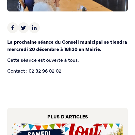
Demande d’Occupation du Domaine Public
Sécurité tranquillité
Police municipale
Pré-plainte en ligne
La prochaine séance du Conseil municipal se tiendra
Tranquillité vacances
mercredi 20 décembre à 18h30 en Mairie.
Vidéoprotection
Aide à l’installation d’alarmes
Cette séance est ouverte à tous.
Horaires pour le bricolage et le jardinage
Contact : 02 32 96 02 02
Infos pratiques
Plan de Ville
Numéros d’urgence
Location de salles
Annuaire des services publics
PLUS D'ARTICLES
DÉCOUVRIR SORTIR