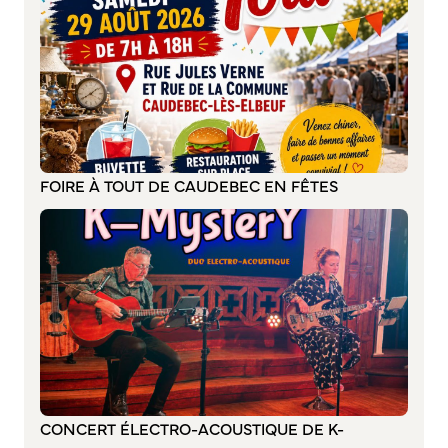
Bienvenue à Caudebec
Histoire de la ville
Patrimoine historique
Temps forts
Venir à Caudebec
Emménager à Caudebec
FOIRE À TOUT DE CAUDEBEC EN FÊTES
Cadre de vie
Parcs et jardins
Entretien durable des espaces verts
Concours des maisons et balcons fleuris
Entretien des haies
Aide à l’achat d’un composteur ou récupérateur d’eau
S’informer
CONCERT ÉLECTRO-ACOUSTIQUE DE K-
Application