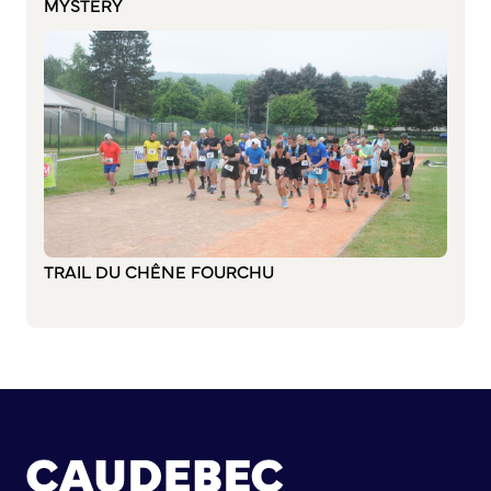
MYSTERY
S’abonner au mail d’information
Réseaux sociaux
Journal municipal
Le Territoire
La Métropole de Rouen Normandie
Le Département de la Seine-Maritime
La Région Normandie
Culture
TRAIL DU CHÊNE FOURCHU
Espace Bourvil
Médiathèque Boris Vian
Studio Gainsbourg
Boîtes à lire
Vie associative
Attribution de subventions