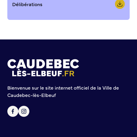
Demande d’Occupation du Domaine Public
Délibérations
Sécurité tranquillité
Police municipale
Pré-plainte en ligne
Tranquillité vacances
Vidéoprotection
Aide à l’installation d’alarmes
Horaires pour le bricolage et le jardinage
Infos pratiques
Bienvenue sur le site internet officiel de la Ville de
Plan de Ville
Caudebec-lès-Elbeuf
Numéros d’urgence
Location de salles
Annuaire des services publics
DÉCOUVRIR SORTIR