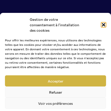
Bienvenue à Caudebec
Histoire de la ville
Gestion de votre
NOUS CONTACTER
Patrimoine historique
consentement à l'installation
MENTIONS LÉGALES
Temps forts
des cookies
POLITIQUE DE CONFIDENTIALITÉ
Venir à Caudebec
Pour offrir les meilleures expériences, nous utilisons des technologies
Emménager à Caudebec
telles que les cookies pour stocker et/ou accéder aux informations de
NEWSLETTER
Cadre de vie
votre appareil. En donnant votre consentement à ces technologies, nous
serons en mesure de traiter des données telles que le comportement de
navigation ou des identifiants uniques sur ce site. Si vous n'acceptez pas
ou retirez votre consentement, certaines fonctionnalités et fonctions
Parcs et jardins
pourraient être affectées de manière négative.
Entretien durable des espaces verts
Sélectionner une ou plusieurs listes :
Concours des maisons et balcons fleuris
Abonnement Journal municipal
Accepter
Entretien des haies
Abonnement Agenda
Aide à l’achat d’un composteur ou récupérateur d’eau
Abonnement à la Lettre d'information
Refuser
S’informer
Voir vos préférences
Application