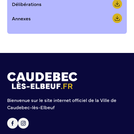
Demande d’Occupation du Domaine Public
Délibérations
Sécurité tranquillité
Annexes
Police municipale
Pré-plainte en ligne
Tranquillité vacances
Vidéoprotection
Aide à l’installation d’alarmes
Horaires pour le bricolage et le jardinage
Infos pratiques
Plan de Ville
Numéros d’urgence
Bienvenue sur le site internet officiel de la Ville de
Location de salles
Caudebec-lès-Elbeuf
Annuaire des services publics
DÉCOUVRIR SORTIR