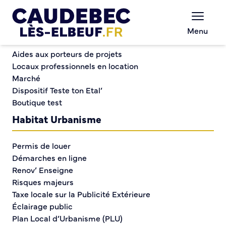
Commerce et entreprises
Chèques-cadeaux municipaux – Soutenez le
Menu
commerce local !
Cycle de Projections de Films d’Animation
Aides aux porteurs de projets
Locaux professionnels en location
Marché
Cycle de Projections de
Dispositif Teste ton Etal’
Boutique test
Films d’Animation
Habitat Urbanisme
Permis de louer
Démarches en ligne
Renov’ Enseigne
Risques majeurs
Taxe locale sur la Publicité Extérieure
Éclairage public
Plan Local d’Urbanisme (PLU)