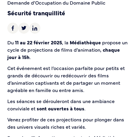
Demande d’Occupation du Domaine Public
Sécurité tranquillité
Police municipale
Pré-plainte en ligne
Du
11 au 22 février 2025
, la
Médiathèque
propose un
Tranquillité vacances
cycle de projections de films d’animation,
chaque
Vidéoprotection
jour à 15h
.
Aide à l’installation d’alarmes
Horaires pour le bricolage et le jardinage
Cet événement est l’occasion parfaite pour petits et
Infos pratiques
grands de découvrir ou redécouvrir des films
d’animation captivants et de partager un moment
agréable en famille ou entre amis.
Plan de Ville
Numéros d’urgence
Les séances se dérouleront dans une ambiance
Location de salles
conviviale et
sont ouvertes à tous
.
Annuaire des services publics
Venez profiter de ces projections pour plonger dans
des univers visuels riches et variés.
DÉCOUVRIR SORTIR