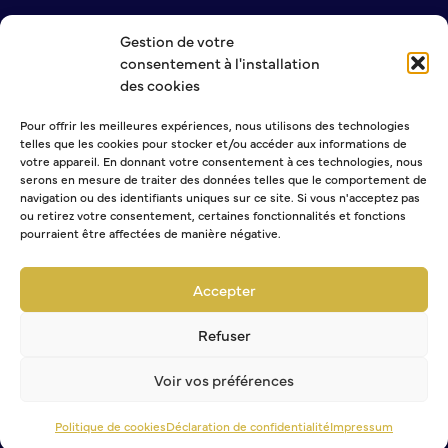
Gestion de votre
NOUS CONTACTER
consentement à l'installation
MENTIONS LÉGALES
des cookies
POLITIQUE DE CONFIDENTIALITÉ
Pour offrir les meilleures expériences, nous utilisons des technologies
telles que les cookies pour stocker et/ou accéder aux informations de
NEWSLETTER
votre appareil. En donnant votre consentement à ces technologies, nous
serons en mesure de traiter des données telles que le comportement de
navigation ou des identifiants uniques sur ce site. Si vous n'acceptez pas
ou retirez votre consentement, certaines fonctionnalités et fonctions
pourraient être affectées de manière négative.
Sélectionner une ou plusieurs listes :
Abonnement Journal municipal
Accepter
Abonnement Agenda
Abonnement à la Lettre d'information
Refuser
Voir vos préférences
Politique de cookies
Déclaration de confidentialité
Impressum