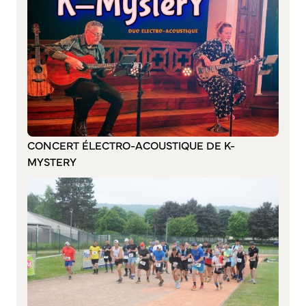
Annuaire des associations
Mise à jour de l’annuaire des associations
S’engager auprès d’une association
Sport Loisirs
Annuaire des équipements de sport et de loisirs
Annuaire des clubs sportifs
Mise à jour de l’annuaire des clubs sportifs
CONCERT ÉLECTRO-ACOUSTIQUE DE K-
Caudebec Rando
MYSTERY
Champions de demain
International
Les jumelages
PARTICIPER – IMAGINER DEMAIN
Démocratie locale et concertation