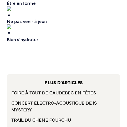
Être en forme
Bienvenue à Caudebec
Histoire de la ville
Ne pas venir à jeun
Patrimoine historique
Temps forts
Bien s’hydrater
Venir à Caudebec
Emménager à Caudebec
Cadre de vie
Parcs et jardins
Entretien durable des espaces verts
PLUS D'ARTICLES
Concours des maisons et balcons fleuris
FOIRE À TOUT DE CAUDEBEC EN FÊTES
Entretien des haies
Aide à l’achat d’un composteur ou récupérateur d’eau
CONCERT ÉLECTRO-ACOUSTIQUE DE K-
S’informer
MYSTERY
TRAIL DU CHÊNE FOURCHU
Application