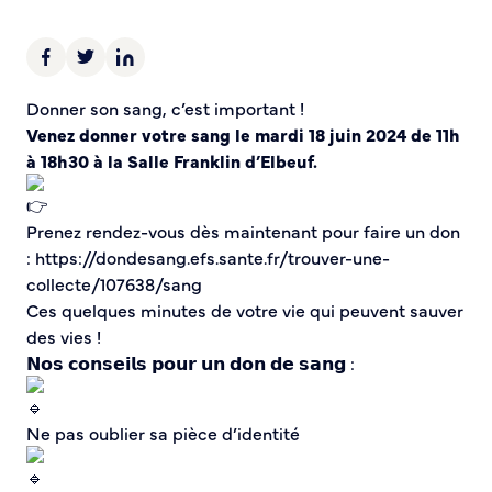
Demande d’Occupation du Domaine Public
Sécurité tranquillité
Police municipale
Donner son sang, c’est important !
Pré-plainte en ligne
Venez donner votre sang le mardi 18 juin 2024 de 11h
Tranquillité vacances
à 18h30 à la Salle Franklin d’Elbeuf.
Vidéoprotection
Aide à l’installation d’alarmes
Prenez rendez-vous dès maintenant pour faire un don
Horaires pour le bricolage et le jardinage
: https://dondesang.efs.sante.fr/trouver-une-
Infos pratiques
collecte/107638/sang
Ces quelques minutes de votre vie qui peuvent sauver
Plan de Ville
des vies !
Numéros d’urgence
𝗡𝗼𝘀 𝗰𝗼𝗻𝘀𝗲𝗶𝗹𝘀 𝗽𝗼𝘂𝗿 𝘂𝗻 𝗱𝗼𝗻 𝗱𝗲 𝘀𝗮𝗻𝗴 :
Location de salles
Annuaire des services publics
Ne pas oublier sa pièce d’identité
DÉCOUVRIR SORTIR