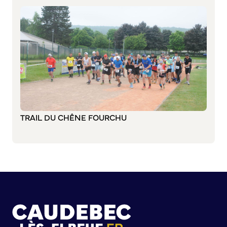
S’abonner au mail d’information
Réseaux sociaux
Journal municipal
Le Territoire
La Métropole de Rouen Normandie
Le Département de la Seine-Maritime
La Région Normandie
Culture
TRAIL DU CHÊNE FOURCHU
Espace Bourvil
Médiathèque Boris Vian
Studio Gainsbourg
Boîtes à lire
Vie associative
Attribution de subventions