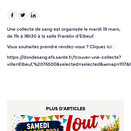
Demande d’Occupation du Domaine Public
Sécurité tranquillité
Police municipale
Une collecte de sang est organisée le mardi 19 mars,
Pré-plainte en ligne
de 11h à 18h30 à la salle Franklin d’Elbeuf.
Tranquillité vacances
Vous souhaitez prendre rendez-vous ? Cliquez ici :
Vidéoprotection
Aide à l’installation d’alarmes
https://dondesang.efs.sante.fr/trouver-une-collecte?
Horaires pour le bricolage et le jardinage
ville=Elbeuf,%2076500&selected=selected&wmap=1117
Infos pratiques
Plan de Ville
Numéros d’urgence
Location de salles
PLUS D'ARTICLES
Annuaire des services publics
DÉCOUVRIR SORTIR