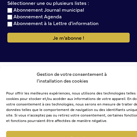
Sélectionner une ou plusieurs listes :
Abonnement Journal municipal
Commission de participation citoyenne
Abonnement Agenda
Conseil municipal des Jeunes (CMJ)
Abonnement à la Lettre d'information
Conseil Municipal des Ados (CMA)
Conseil municipal des Sages
Grands projets
Le Centre municipal
Les Cavées Est
La Halle Couverte
Gestion de votre consentement à
l'installation des cookies
Pour offrir les meilleures expériences, nous utilisons des technologies telles
cookies pour stocker et/ou accéder aux informations de votre appareil. En d
votre consentement à ces technologies, nous serons en mesure de traiter d
données telles que le comportement de navigation ou des identifiants uniqu
site. Si vous n'acceptez pas ou retirez votre consentement, certaines fonctio
et fonctions pourraient être affectées de manière négative.