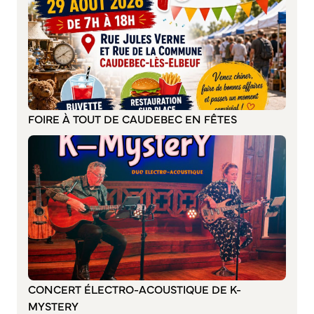
Bienvenue à Caudebec
Histoire de la ville
Patrimoine historique
Temps forts
Venir à Caudebec
FOIRE À TOUT DE CAUDEBEC EN FÊTES
Emménager à Caudebec
Cadre de vie
Parcs et jardins
Entretien durable des espaces verts
Concours des maisons et balcons fleuris
Entretien des haies
Aide à l’achat d’un composteur ou récupérateur d’eau
S’informer
CONCERT ÉLECTRO-ACOUSTIQUE DE K-
MYSTERY
Application