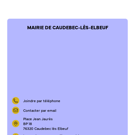
Bienvenue à Caudebec
Histoire de la ville
MAIRIE DE CAUDEBEC-LÈS-ELBEUF
Patrimoine historique
Temps forts
Venir à Caudebec
Emménager à Caudebec
Cadre de vie
Parcs et jardins
Entretien durable des espaces verts
Concours des maisons et balcons fleuris
Entretien des haies
Joindre par téléphone
Aide à l’achat d’un composteur ou récupérateur d’eau
Contacter par email
S’informer
Place Jean Jaurès
BP 18
76320 Caudebec lès Elbeuf
Application