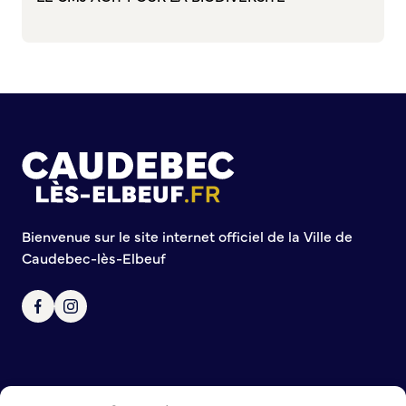
Commission de participation citoyenne
Conseil municipal des Jeunes (CMJ)
Conseil Municipal des Ados (CMA)
Conseil municipal des Sages
Grands projets
Le Centre municipal
Les Cavées Est
La Halle Couverte
Bienvenue sur le site internet officiel de la Ville de
Caudebec-lès-Elbeuf