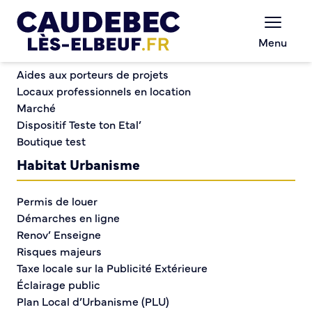
Commerce et entreprises
Chèques-cadeaux municipaux – Soutenez le
Menu
commerce local !
Duoday : c’est parti !
Aides aux porteurs de projets
Locaux professionnels en location
Marché
Duoday : c’est parti !
Dispositif Teste ton Etal’
Boutique test
Habitat Urbanisme
Permis de louer
Démarches en ligne
Renov’ Enseigne
Risques majeurs
Taxe locale sur la Publicité Extérieure
Éclairage public
Plan Local d’Urbanisme (PLU)