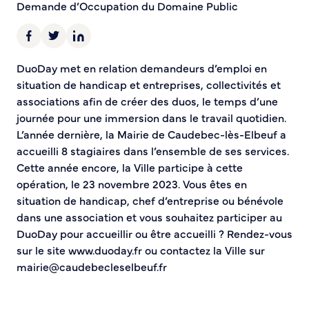
Demande d’Occupation du Domaine Public
Sécurité tranquillité
Police municipale
DuoDay met en relation demandeurs d’emploi en
Pré-plainte en ligne
situation de handicap et entreprises, collectivités et
Tranquillité vacances
associations afin de créer des duos, le temps d’une
Vidéoprotection
journée pour une immersion dans le travail quotidien.
Aide à l’installation d’alarmes
L’année dernière, la Mairie de Caudebec-lès-Elbeuf a
Horaires pour le bricolage et le jardinage
accueilli 8 stagiaires dans l’ensemble de ses services.
Cette année encore, la Ville participe à cette
Infos pratiques
opération, le 23 novembre 2023. Vous êtes en
situation de handicap, chef d’entreprise ou bénévole
Plan de Ville
dans une association et vous souhaitez participer au
Numéros d’urgence
DuoDay pour accueillir ou être accueilli ? Rendez-vous
Location de salles
sur le site www.duoday.fr ou contactez la Ville sur
Annuaire des services publics
mairie@caudebecleselbeuf.fr
DÉCOUVRIR SORTIR