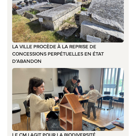
Annuaire des associations
Mise à jour de l’annuaire des associations
S’engager auprès d’une association
Sport Loisirs
Annuaire des équipements de sport et de loisirs
LA VILLE PROCÈDE À LA REPRISE DE
Annuaire des clubs sportifs
CONCESSIONS PERPÉTUELLES EN ÉTAT
Mise à jour de l’annuaire des clubs sportifs
D’ABANDON
Caudebec Rando
Champions de demain
International
Les jumelages
PARTICIPER – IMAGINER DEMAIN
Démocratie locale et concertation
LE CMJ AGIT POUR LA BIODIVERSITÉ