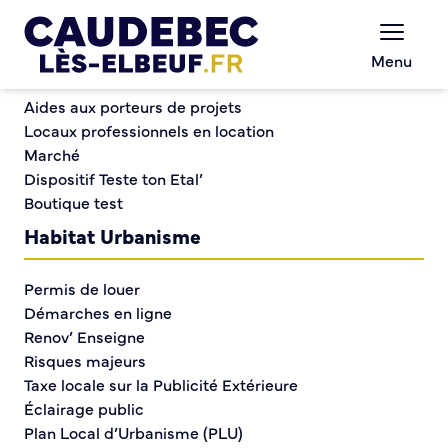
Commerce et entreprises
Chèques-cadeaux municipaux – Soutenez le
Menu
commerce local !
Elections Miss Eurorégion et Miss Espoir Normandie
Aides aux porteurs de projets
Locaux professionnels en location
Marché
Elections Miss
Dispositif Teste ton Etal’
Boutique test
Eurorégion et Miss
Habitat Urbanisme
Espoir Normandie
Permis de louer
Démarches en ligne
Renov’ Enseigne
Risques majeurs
Taxe locale sur la Publicité Extérieure
Éclairage public
Plan Local d’Urbanisme (PLU)