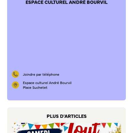
ESPACE CULTUREL ANDRÉ BOURVIL
S’abonner au mail d’information
Réseaux sociaux
Journal municipal
Le Territoire
La Métropole de Rouen Normandie
Le Département de la Seine-Maritime
La Région Normandie
Culture
Joindre par téléphone
Espace culturel André Bourvil
Espace Bourvil
Place Suchetet
Médiathèque Boris Vian
Studio Gainsbourg
Boîtes à lire
Vie associative
PLUS D'ARTICLES
Attribution de subventions