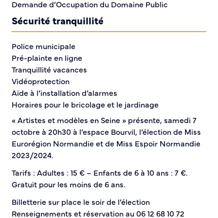
Demande d’Occupation du Domaine Public
Sécurité tranquillité
Police municipale
Pré-plainte en ligne
Tranquillité vacances
Vidéoprotection
Miss Eurorégion et Miss Espoir Normandie
Aide à l’installation d’alarmes
2023/2024
Horaires pour le bricolage et le jardinage
Infos pratiques
« Artistes et modèles en Seine » présente, samedi 7
octobre à 20h30 à l’espace Bourvil, l’élection de Miss
Eurorégion Normandie et de Miss Espoir Normandie
Plan de Ville
2023/2024.
Numéros d’urgence
Location de salles
Tarifs : Adultes : 15 € – Enfants de 6 à 10 ans : 7 €.
Annuaire des services publics
Gratuit pour les moins de 6 ans.
Billetterie sur place le soir de l’élection
DÉCOUVRIR SORTIR
Renseignements et réservation au 06 12 68 10 72