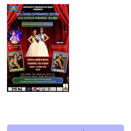
Bienvenue à Caudebec
Histoire de la ville
Patrimoine historique
Temps forts
Venir à Caudebec
Emménager à Caudebec
Cadre de vie
Parcs et jardins
Entretien durable des espaces verts
Concours des maisons et balcons fleuris
Entretien des haies
Aide à l’achat d’un composteur ou récupérateur d’eau
S’informer
Application