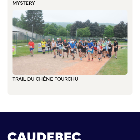
MYSTERY
Commission de participation citoyenne
Conseil municipal des Jeunes (CMJ)
Conseil Municipal des Ados (CMA)
Conseil municipal des Sages
Grands projets
Le Centre municipal
Les Cavées Est
La Halle Couverte
TRAIL DU CHÊNE FOURCHU