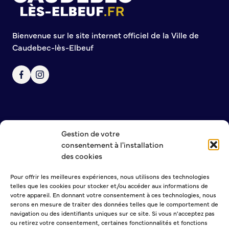
Bienvenue sur le site internet officiel de la Ville de
Caudebec-lès-Elbeuf
Gestion de votre
NOUS CONTACTER
consentement à l'installation
MENTIONS LÉGALES
des cookies
POLITIQUE DE CONFIDENTIALITÉ
Pour offrir les meilleures expériences, nous utilisons des technologies
telles que les cookies pour stocker et/ou accéder aux informations de
NEWSLETTER
votre appareil. En donnant votre consentement à ces technologies, nous
serons en mesure de traiter des données telles que le comportement de
navigation ou des identifiants uniques sur ce site. Si vous n'acceptez pas
ou retirez votre consentement, certaines fonctionnalités et fonctions