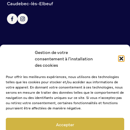
Caudebec-lès-Elbeuf
Gestion de votre
NOUS CONTACTER
consentement à l'installation
MENTIONS LÉGALES
des cookies
POLITIQUE DE CONFIDENTIALITÉ
Pour offrir les meilleures expériences, nous utilisons des technologies
telles que les cookies pour stocker et/ou accéder aux informations de
NEWSLETTER
votre appareil. En donnant votre consentement à ces technologies, nous
serons en mesure de traiter des données telles que le comportement de
navigation ou des identifiants uniques sur ce site. Si vous n'acceptez pas
ou retirez votre consentement, certaines fonctionnalités et fonctions
pourraient être affectées de manière négative.
Sélectionner une ou plusieurs listes :
Abonnement Journal municipal
Accepter
Abonnement Agenda