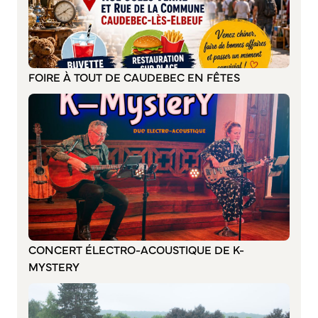
Annuaire des associations
Mise à jour de l’annuaire des associations
S’engager auprès d’une association
Sport Loisirs
FOIRE À TOUT DE CAUDEBEC EN FÊTES
Annuaire des équipements de sport et de loisirs
Annuaire des clubs sportifs
Mise à jour de l’annuaire des clubs sportifs
Caudebec Rando
Champions de demain
International
Les jumelages
CONCERT ÉLECTRO-ACOUSTIQUE DE K-
MYSTERY
PARTICIPER – IMAGINER DEMAIN
Démocratie locale et concertation