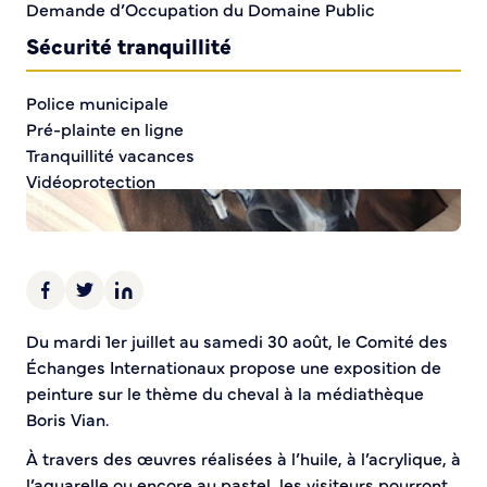
Demande d’Occupation du Domaine Public
Sécurité tranquillité
Police municipale
Pré-plainte en ligne
Tranquillité vacances
Vidéoprotection
Aide à l’installation d’alarmes
Horaires pour le bricolage et le jardinage
Infos pratiques
Plan de Ville
Du mardi 1er juillet au samedi 30 août, le Comité des
Numéros d’urgence
Échanges Internationaux propose une exposition de
Location de salles
peinture sur le thème du cheval à la médiathèque
Annuaire des services publics
Boris Vian.
À travers des œuvres réalisées à l’huile, à l’acrylique, à
DÉCOUVRIR SORTIR
l’aquarelle ou encore au pastel, les visiteurs pourront