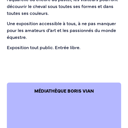
Bienvenue à Caudebec
découvrir le cheval sous toutes ses formes et dans
toutes ses couleurs.
Histoire de la ville
Une exposition accessible à tous, à ne pas manquer
Patrimoine historique
pour les amateurs d’art et les passionnés du monde
Temps forts
équestre.
Venir à Caudebec
Exposition tout public. Entrée libre.
Emménager à Caudebec
Cadre de vie
Parcs et jardins
Entretien durable des espaces verts
Concours des maisons et balcons fleuris
MÉDIATHÈQUE BORIS VIAN
Entretien des haies
Aide à l’achat d’un composteur ou récupérateur d’eau
S’informer
Application