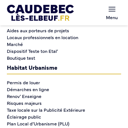
Commerce et entreprises
Chèques-cadeaux municipaux – Soutenez le
Menu
commerce local !
Exposition de peinture « Le cheval »
Aides aux porteurs de projets
Locaux professionnels en location
Marché
Exposition de peinture
Dispositif Teste ton Etal’
Boutique test
« Le cheval »
Habitat Urbanisme
Permis de louer
Démarches en ligne
Renov’ Enseigne
Risques majeurs
Taxe locale sur la Publicité Extérieure
Éclairage public
Plan Local d’Urbanisme (PLU)