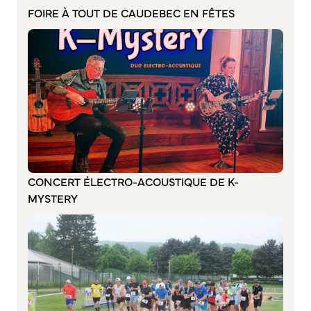
FOIRE À TOUT DE CAUDEBEC EN FÊTES
Commission de participation citoyenne
Conseil municipal des Jeunes (CMJ)
Conseil Municipal des Ados (CMA)
Conseil municipal des Sages
Grands projets
Le Centre municipal
Les Cavées Est
La Halle Couverte
CONCERT ÉLECTRO-ACOUSTIQUE DE K-
MYSTERY