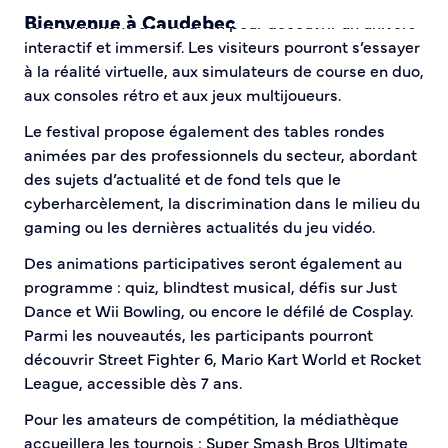
Bienvenue à Caudebec
et le dimanche de 10h à 18h pour découvrir un univers
interactif et immersif. Les visiteurs pourront s’essayer
à la réalité virtuelle, aux simulateurs de course en duo,
Histoire de la ville
aux consoles rétro et aux jeux multijoueurs.
Patrimoine historique
Temps forts
Le festival propose également des tables rondes
Venir à Caudebec
animées par des professionnels du secteur, abordant
Emménager à Caudebec
des sujets d’actualité et de fond tels que le
Cadre de vie
cyberharcèlement, la discrimination dans le milieu du
gaming ou les dernières actualités du jeu vidéo.
Parcs et jardins
Des animations participatives seront également au
Entretien durable des espaces verts
programme : quiz, blindtest musical, défis sur Just
Concours des maisons et balcons fleuris
Dance et Wii Bowling, ou encore le défilé de Cosplay.
Entretien des haies
Parmi les nouveautés, les participants pourront
Aide à l’achat d’un composteur ou récupérateur d’eau
découvrir Street Fighter 6, Mario Kart World et Rocket
League, accessible dès 7 ans.
S’informer
Pour les amateurs de compétition, la médiathèque
Application
accueillera les tournois : Super Smash Bros Ultimate