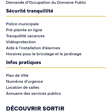
Demande d’Occupation du Domaine Public
Sécurité tranquillité
Police municipale
Pré-plainte en ligne
Tranquillité vacances
Vidéoprotection
Aide à l’installation d’alarmes
Horaires pour le bricolage et le jardinage
L’Esport Club Normandie et la Ville de Caudebec-lès-
Infos pratiques
Elbeuf vous invitent à la nouvelle édition du Festival
du Jeu Vidéo, qui se déroulera du vendredi 19 au
Plan de Ville
dimanche 21 septembre. Cet événement, devenu un
Numéros d’urgence
rendez-vous incontournable pour les passionnés de
Location de salles
jeux vidéo comme pour les curieux, rassemble
Annuaire des services publics
chaque année un public intergénérationnel autour de
la culture vidéoludique.
DÉCOUVRIR SORTIR
Rendez-vous à l’Espace Bourvil le samedi de 10h à 21h