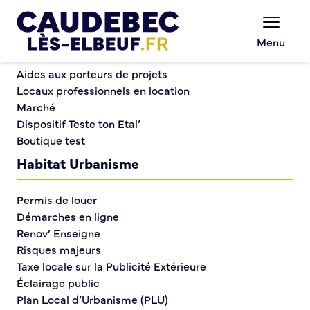
Commerce et entreprises
Chèques-cadeaux municipaux – Soutenez le
Menu
commerce local !
Festival du Jeu Vidéo : trois jours pour plonger dans
Aides aux porteurs de projets
l’univers du gaming
Locaux professionnels en location
Marché
Dispositif Teste ton Etal’
Festival du Jeu Vidéo :
Boutique test
trois jours pour plonger
Habitat Urbanisme
dans l’univers du
Permis de louer
gaming
Démarches en ligne
Renov’ Enseigne
Risques majeurs
Taxe locale sur la Publicité Extérieure
Éclairage public
Plan Local d’Urbanisme (PLU)