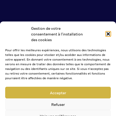
NOUS CONTACTER
Gestion de votre
MENTIONS LÉGALES
consentement à l'installation
POLITIQUE DE CONFIDENTIALITÉ
des cookies
Pour offrir les meilleures expériences, nous utilisons des technologies
NEWSLETTER
telles que les cookies pour stocker et/ou accéder aux informations de
votre appareil. En donnant votre consentement à ces technologies, nous
serons en mesure de traiter des données telles que le comportement de
navigation ou des identifiants uniques sur ce site. Si vous n'acceptez pas
ou retirez votre consentement, certaines fonctionnalités et fonctions
pourraient être affectées de manière négative.
Sélectionner une ou plusieurs listes :
Abonnement Journal municipal
Abonnement Agenda
Accepter
Abonnement à la Lettre d'information
Refuser
Voir vos préférences