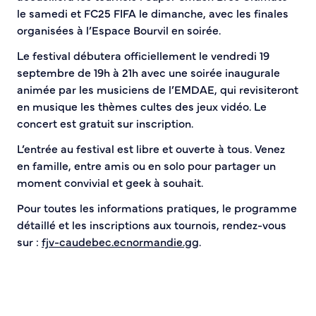
S’abonner au mail d’information
le samedi et FC25 FIFA le dimanche, avec les finales
Réseaux sociaux
organisées à l’Espace Bourvil en soirée.
Journal municipal
Le festival débutera officiellement le vendredi 19
Le Territoire
septembre de 19h à 21h avec une soirée inaugurale
animée par les musiciens de l’EMDAE, qui revisiteront
La Métropole de Rouen Normandie
en musique les thèmes cultes des jeux vidéo. Le
Le Département de la Seine-Maritime
concert est gratuit sur inscription.
La Région Normandie
L’entrée au festival est libre et ouverte à tous. Venez
Culture
en famille, entre amis ou en solo pour partager un
moment convivial et geek à souhait.
Espace Bourvil
Pour toutes les informations pratiques, le programme
Médiathèque Boris Vian
détaillé et les inscriptions aux tournois, rendez-vous
Studio Gainsbourg
sur :
fjv-caudebec.ecnormandie.gg
.
Boîtes à lire
Vie associative
Attribution de subventions