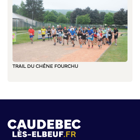
Annuaire des associations
Mise à jour de l’annuaire des associations
S’engager auprès d’une association
Sport Loisirs
Annuaire des équipements de sport et de loisirs
Annuaire des clubs sportifs
Mise à jour de l’annuaire des clubs sportifs
TRAIL DU CHÊNE FOURCHU
Caudebec Rando
Champions de demain
International
Les jumelages
PARTICIPER – IMAGINER DEMAIN
Démocratie locale et concertation