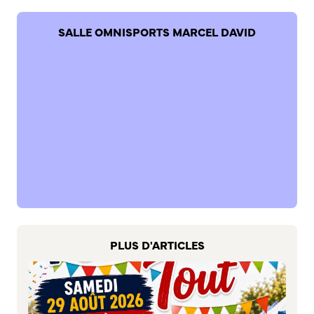
Bienvenue à Caudebec
SALLE OMNISPORTS MARCEL DAVID
Histoire de la ville
Patrimoine historique
Temps forts
Venir à Caudebec
Emménager à Caudebec
Cadre de vie
Parcs et jardins
Entretien durable des espaces verts
Concours des maisons et balcons fleuris
Entretien des haies
PLUS D'ARTICLES
Aide à l’achat d’un composteur ou récupérateur d’eau
S’informer
Application