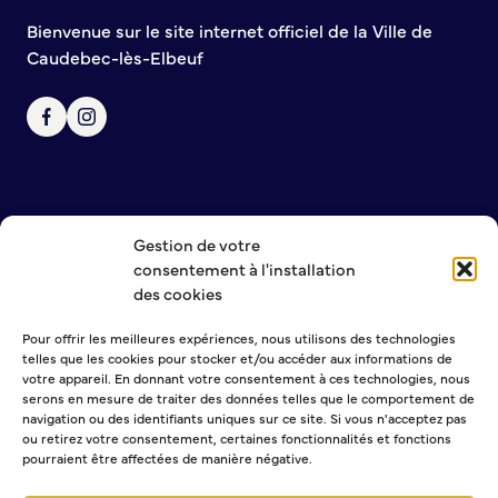
Bienvenue sur le site internet officiel de la Ville de
Commission de participation citoyenne
Caudebec-lès-Elbeuf
Conseil municipal des Jeunes (CMJ)
Conseil Municipal des Ados (CMA)
Conseil municipal des Sages
Grands projets
Le Centre municipal
Les Cavées Est
Gestion de votre
NOUS CONTACTER
La Halle Couverte
consentement à l'installation
MENTIONS LÉGALES
des cookies
POLITIQUE DE CONFIDENTIALITÉ
Pour offrir les meilleures expériences, nous utilisons des technologies
telles que les cookies pour stocker et/ou accéder aux informations de
NEWSLETTER
votre appareil. En donnant votre consentement à ces technologies, nous
serons en mesure de traiter des données telles que le comportement de
navigation ou des identifiants uniques sur ce site. Si vous n'acceptez pas
ou retirez votre consentement, certaines fonctionnalités et fonctions
pourraient être affectées de manière négative.
Sélectionner une ou plusieurs listes :