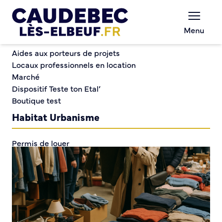
Commerce et entreprises
Chèques-cadeaux municipaux – Soutenez le
Menu
commerce local !
Foire à tout du RCC Judo-Jujitsu
Aides aux porteurs de projets
Locaux professionnels en location
Marché
Foire à tout du RCC
Dispositif Teste ton Etal’
Boutique test
Judo-Jujitsu
Habitat Urbanisme
Permis de louer
Démarches en ligne
Renov’ Enseigne
Risques majeurs
Taxe locale sur la Publicité Extérieure
Éclairage public
Plan Local d’Urbanisme (PLU)