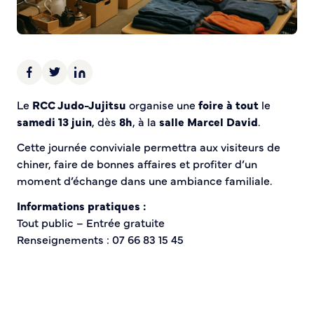
Demande d’Occupation du Domaine Public
Sécurité tranquillité
Police municipale
Pré-plainte en ligne
Tranquillité vacances
Le
RCC Judo-Jujitsu
organise une
foire à tout
le
Vidéoprotection
samedi 13 juin
, dès
8h
, à la
salle Marcel David
.
Aide à l’installation d’alarmes
Cette journée conviviale permettra aux visiteurs de
Horaires pour le bricolage et le jardinage
chiner, faire de bonnes affaires et profiter d’un
Infos pratiques
moment d’échange dans une ambiance familiale.
Informations pratiques :
Plan de Ville
Tout public – Entrée gratuite
Numéros d’urgence
Renseignements : 07 66 83 15 45
Location de salles
Annuaire des services publics
DÉCOUVRIR SORTIR