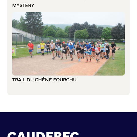
S’abonner au mail d’information
MYSTERY
Réseaux sociaux
Journal municipal
Le Territoire
La Métropole de Rouen Normandie
Le Département de la Seine-Maritime
La Région Normandie
Culture
TRAIL DU CHÊNE FOURCHU
Espace Bourvil
Médiathèque Boris Vian
Studio Gainsbourg
Boîtes à lire
Vie associative
Attribution de subventions