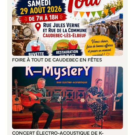
Bienvenue à Caudebec
Histoire de la ville
Patrimoine historique
Temps forts
Venir à Caudebec
Emménager à Caudebec
FOIRE À TOUT DE CAUDEBEC EN FÊTES
Cadre de vie
Parcs et jardins
Entretien durable des espaces verts
Concours des maisons et balcons fleuris
Entretien des haies
Aide à l’achat d’un composteur ou récupérateur d’eau
S’informer
Application
CONCERT ÉLECTRO-ACOUSTIQUE DE K-