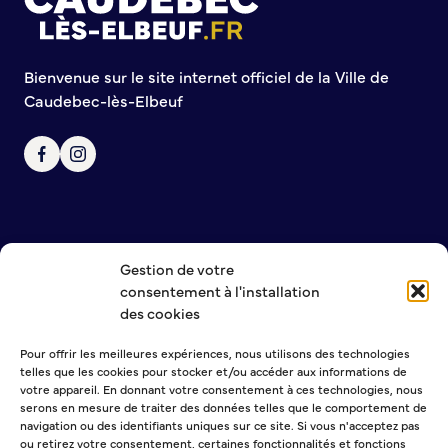
Annuaire des associations
Mise à jour de l’annuaire des associations
S’engager auprès d’une association
Bienvenue sur le site internet officiel de la Ville de
Sport Loisirs
Caudebec-lès-Elbeuf
Annuaire des équipements de sport et de loisirs
Annuaire des clubs sportifs
Mise à jour de l’annuaire des clubs sportifs
Caudebec Rando
Champions de demain
Gestion de votre
International
NOUS CONTACTER
consentement à l'installation
MENTIONS LÉGALES
des cookies
POLITIQUE DE CONFIDENTIALITÉ
Les jumelages
Pour offrir les meilleures expériences, nous utilisons des technologies
telles que les cookies pour stocker et/ou accéder aux informations de
PARTICIPER – IMAGINER DEMAIN
NEWSLETTER
votre appareil. En donnant votre consentement à ces technologies, nous
serons en mesure de traiter des données telles que le comportement de
Démocratie locale et concertation
navigation ou des identifiants uniques sur ce site. Si vous n'acceptez pas
ou retirez votre consentement, certaines fonctionnalités et fonctions