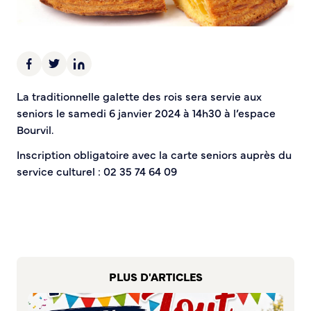
Demande d’Occupation du Domaine Public
Sécurité tranquillité
Police municipale
Pré-plainte en ligne
La traditionnelle galette des rois sera servie aux
Tranquillité vacances
seniors le samedi 6 janvier 2024 à 14h30 à l’espace
Vidéoprotection
Bourvil.
Aide à l’installation d’alarmes
Horaires pour le bricolage et le jardinage
Inscription obligatoire avec la carte seniors auprès du
Infos pratiques
service culturel : 02 35 74 64 09
Plan de Ville
Numéros d’urgence
Location de salles
Annuaire des services publics
PLUS D'ARTICLES
DÉCOUVRIR SORTIR