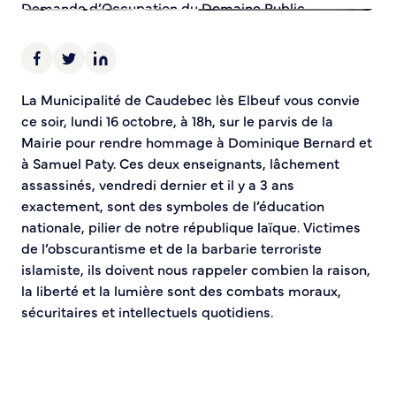
Demande d’Occupation du Domaine Public
Sécurité tranquillité
Police municipale
La Municipalité de Caudebec lès Elbeuf vous convie
Pré-plainte en ligne
ce soir, lundi 16 octobre, à 18h, sur le parvis de la
Tranquillité vacances
Mairie pour rendre hommage à Dominique Bernard et
Vidéoprotection
à Samuel Paty. Ces deux enseignants, lâchement
Aide à l’installation d’alarmes
assassinés, vendredi dernier et il y a 3 ans
Horaires pour le bricolage et le jardinage
exactement, sont des symboles de l’éducation
Infos pratiques
nationale, pilier de notre république laïque. Victimes
de l’obscurantisme et de la barbarie terroriste
Plan de Ville
islamiste, ils doivent nous rappeler combien la raison,
Numéros d’urgence
la liberté et la lumière sont des combats moraux,
Location de salles
sécuritaires et intellectuels quotidiens.
Annuaire des services publics
DÉCOUVRIR SORTIR