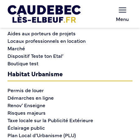
Commerce et entreprises
Chèques-cadeaux municipaux – Soutenez le
Menu
commerce local !
Hommage à Dominique Bernard et Samuel Paty
Aides aux porteurs de projets
Locaux professionnels en location
Marché
Hommage à Dominique
Dispositif Teste ton Etal’
Boutique test
Bernard et Samuel Paty
Habitat Urbanisme
Permis de louer
Démarches en ligne
Renov’ Enseigne
Risques majeurs
Taxe locale sur la Publicité Extérieure
Éclairage public
Plan Local d’Urbanisme (PLU)