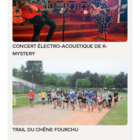
Annuaire des associations
Mise à jour de l’annuaire des associations
S’engager auprès d’une association
Sport Loisirs
CONCERT ÉLECTRO-ACOUSTIQUE DE K-
Annuaire des équipements de sport et de loisirs
MYSTERY
Annuaire des clubs sportifs
Mise à jour de l’annuaire des clubs sportifs
Caudebec Rando
Champions de demain
International
Les jumelages
PARTICIPER – IMAGINER DEMAIN
TRAIL DU CHÊNE FOURCHU
Démocratie locale et concertation