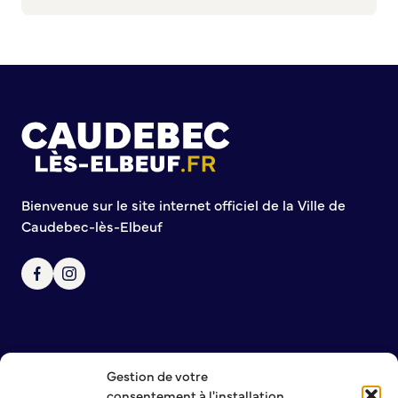
Commission de participation citoyenne
Conseil municipal des Jeunes (CMJ)
Conseil Municipal des Ados (CMA)
Conseil municipal des Sages
Grands projets
Le Centre municipal
Les Cavées Est
Bienvenue sur le site internet officiel de la Ville de
La Halle Couverte
Caudebec-lès-Elbeuf
Gestion de votre
NOUS CONTACTER
consentement à l'installation