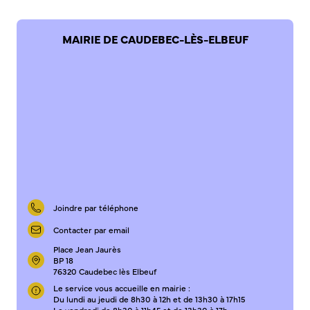
Bienvenue à Caudebec
MAIRIE DE CAUDEBEC-LÈS-ELBEUF
Histoire de la ville
Patrimoine historique
Temps forts
Venir à Caudebec
Emménager à Caudebec
Cadre de vie
Parcs et jardins
Entretien durable des espaces verts
Joindre par téléphone
Concours des maisons et balcons fleuris
Entretien des haies
Contacter par email
Aide à l’achat d’un composteur ou récupérateur d’eau
Place Jean Jaurès
BP 18
S’informer
76320 Caudebec lès Elbeuf
Le service vous accueille en mairie :
Du lundi au jeudi de 8h30 à 12h et de 13h30 à 17h15
Application