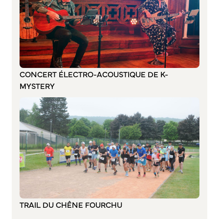
Commission de participation citoyenne
Conseil municipal des Jeunes (CMJ)
Conseil Municipal des Ados (CMA)
Conseil municipal des Sages
Grands projets
CONCERT ÉLECTRO-ACOUSTIQUE DE K-
MYSTERY
Le Centre municipal
Les Cavées Est
La Halle Couverte
TRAIL DU CHÊNE FOURCHU