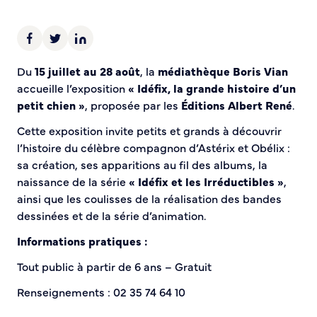
Bienvenue à Caudebec
Histoire de la ville
Patrimoine historique
Du
15 juillet au 28 août
, la
médiathèque Boris Vian
Temps forts
accueille l’exposition
« Idéfix, la grande histoire d’un
Venir à Caudebec
petit chien »
, proposée par les
Éditions Albert René
.
Emménager à Caudebec
Cette exposition invite petits et grands à découvrir
Cadre de vie
l’histoire du célèbre compagnon d’Astérix et Obélix :
sa création, ses apparitions au fil des albums, la
Parcs et jardins
naissance de la série
« Idéfix et les Irréductibles »
,
Entretien durable des espaces verts
ainsi que les coulisses de la réalisation des bandes
Concours des maisons et balcons fleuris
dessinées et de la série d’animation.
Entretien des haies
Informations pratiques :
Aide à l’achat d’un composteur ou récupérateur d’eau
Tout public à partir de 6 ans – Gratuit
S’informer
Renseignements : 02 35 74 64 10
Application