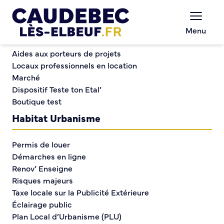
Commerce et entreprises
Chèques-cadeaux municipaux – Soutenez le
Menu
commerce local !
« Idéfix, la grande histoire d’un petit chien » à la
Aides aux porteurs de projets
médiathèque
Locaux professionnels en location
Marché
Dispositif Teste ton Etal’
« Idéfix, la grande
Boutique test
histoire d’un petit chien
Habitat Urbanisme
» à la médiathèque
Permis de louer
Démarches en ligne
Renov’ Enseigne
Risques majeurs
Taxe locale sur la Publicité Extérieure
Éclairage public
Plan Local d’Urbanisme (PLU)